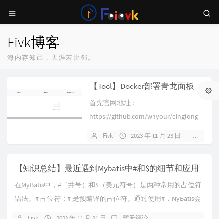
Fivk博客
海内存知己，天涯若比邻。
【Tool】Docker部署青龙面板
首先官网地址：
https://github.com/whyour/qinglong
我以ubuntu为例如...
Fivk
2023 年 11 月 23 日
暂无评
【知识总结】最近遇到Mybatis中#和$的细节和应用
在MyBatis中，#（井号）和$（美元符号）是两种常用的占位符
语法。# 占位符：# 是预编译的占位符。通过使用#，MyBatis会
将传入的参数值自动进行...
Fivk
2023 年 11 月 21 日
暂无评论