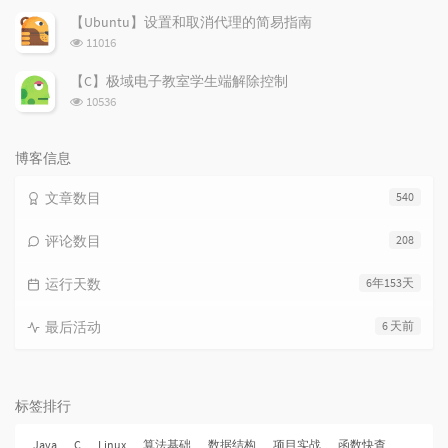
次
【Ubuntu】设置和取消代理的简易指南
数:
浏
11016
览
次
【C】极域电子教室学生端解除控制
数:
浏
10536
览
次
数:
博客信息
文章数目
540
评论数目
208
运行天数
6年153天
最后活动
6 天前
标签排行
Java
C
Linux
算法基础
数据结构
项目实战
函数快查