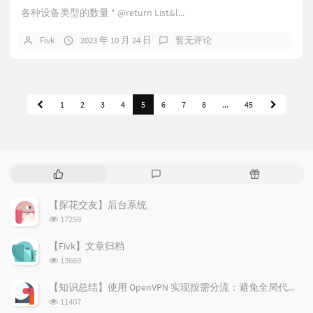
各种设备类型的数量 * @return List&l...
Fivk
2023 年 10 月 24 日
暂无评论
1
2
3
4
5
6
7
8
...
45
热
最
随
门
新
机
文
评
文
【探花交友】后台系统
章
论
章
浏
17259
览
次
【Fivk】文章归档
数:
浏
13669
览
次
【知识总结】使用 OpenVPN 实现按需分流：避免全局代理泄露隐私
数:
浏
11407
览