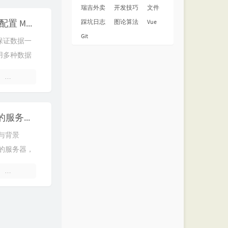
瑞吉外卖
开发技巧
文件
Spring Boot 中同时开启并配置 MongoDB、MySQL 和 Redis 的事务支持
踩坑日志
图论算法
Vue
Git
保证数据一
用多种数据
dis）时，如
1 条评论
【知识总结】Java世界中的服务器之星：Tomcat、Jetty、Undertow 和 Netty 深度解析
史与背景
典的服务器，
软件基金会的
2 条评论