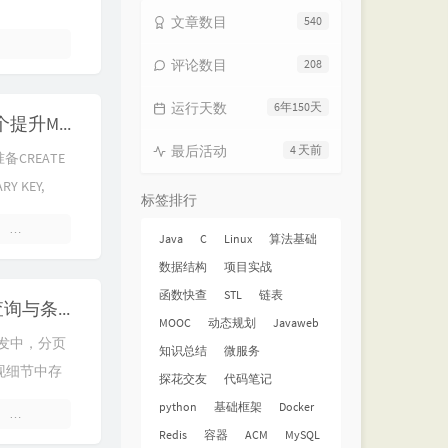
文章数目
540
评论数目
208
运行天数
6年150天
【MySQL】深入实践：10个提升MySQL生产力的高阶技巧
最后活动
4 天前
CREATE
ARY KEY,
标签排行
暂无评论
Java
C
Linux
算法基础
数据结构
项目实战
函数快查
STL
链表
使用 MongoDB 实现分页查询与条件查询中的注意事项
MOOC
动态规划
Javaweb
B的开发中，分页
知识总结
微服务
现细节中存
探花交友
代码笔记
例与典型场
python
基础框架
Docker
3 条评论
Redis
容器
ACM
MySQL