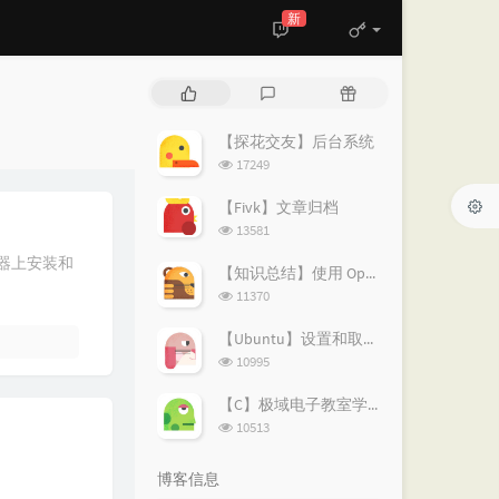
新
热
最
随
门
新
机
文
评
文
【探花交友】后台系统
章
论
章
浏
17249
览
次
【Fivk】文章归档
数:
浏
13581
览
台机器上安装和
次
【知识总结】使用 OpenVPN 实现按需分流：避免全局代理泄露隐私
数:
浏
11370
览
次
【Ubuntu】设置和取消代理的简易指南
数:
浏
10995
览
次
【C】极域电子教室学生端解除控制
数:
浏
10513
览
次
博客信息
数: