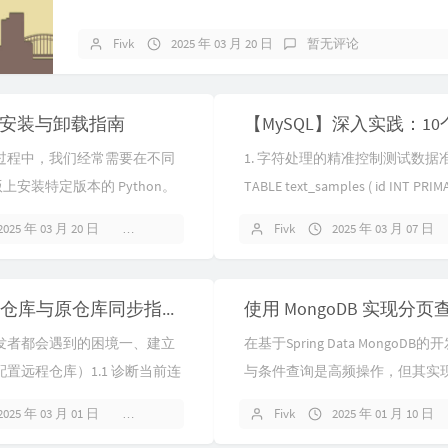
Fivk
2025 年 03 月 20 日
暂无评论
源码安装与卸载指南
过程中，我们经常需要在不同
1. 字符处理的精准控制测试数据准备
行版上安装特定版本的 Python。
TABLE text_samples ( id INT PRIM
的包管理器及依赖名称不同，
content...
2025 年 03 月 20 日
暂无评论
Fivk
2025 年 03 月 07 日
带的软件包...
【Git】Fork仓库与原仓库同步指南：告别代码冲突的终极解决方案
发者都会遇到的困境一、建立
在基于Spring Data MongoD
置远程仓库）1.1 诊断当前连
与条件查询是高频操作，但其实
e -v # 典型输出示例 # origin ...
在诸多易错点。本文结合代码实
2025 年 03 月 01 日
暂无评论
Fivk
2025 年 01 月 10 日
景，深入剖析五大核心...