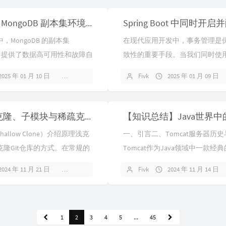
【Docker 】MongoDB 副本集环境（含数据、日志及配置分离）
，MongoDB 的副本集
在现代应用开发中，事务管理是
 Set）提供了数据高可用性和故障自
致性的重要手段。当我们同时使
本文将详细介绍如何使用
库（如 MySQL、MongoDB 和 Re
2025 年 01 月 10 日
1 条评论
Fivk
2025 年 01 月 09 日
个三节...
何配置和管理它们的事...
【Git】 浅克隆、子模块与稀疏克隆全解析
allow Clone）介绍原理浅克
一、引言二、Tomcat服务器历
隆Git仓库的方式。在常规的
Tomcat作为Java领域中一款经
e操作中，会完整地复制远程仓库的所
有着悠久的历史。它是Apache
2024 年 11 月 21 日
暂无评论
Fivk
2024 年 11 月 14 日
Jakarta项目中的...
1
2
3
4
5
...
45