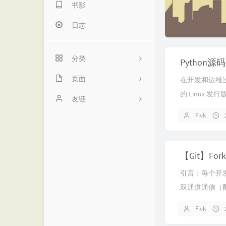
书影
日志
分类
Python
微点时光
页面
在开发和运维
的 Linux 发
代码笔记
项目
友链
由于各发行版
Fivk
算法学习
动态
诺仙の客栈
直接利用系统自
编程开发
留言
MOMENT
资源教程
友链
优世界
引言：每个开
归档
阁主学习小站
双通道通信（配
书影
接状态git remot
Fivk