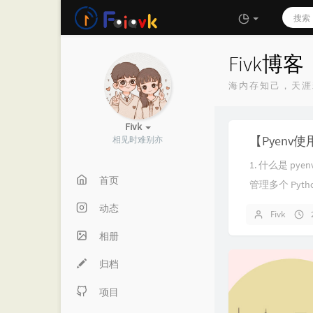
Fivk博客
海内存知己，天涯
Fivk
【Pyenv
相见时难别亦
1. 什么是 p
首页
管理多个 Pyth
动态
Fivk
相册
归档
项目