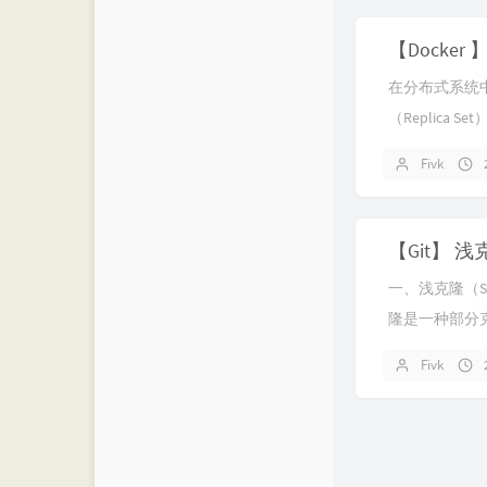
在分布式系统中
（Replica
动切换能力。
Fivk
Docker 搭建一
一、浅克隆（Sh
隆是一种部分克
git clon
Fivk
有提交历史...