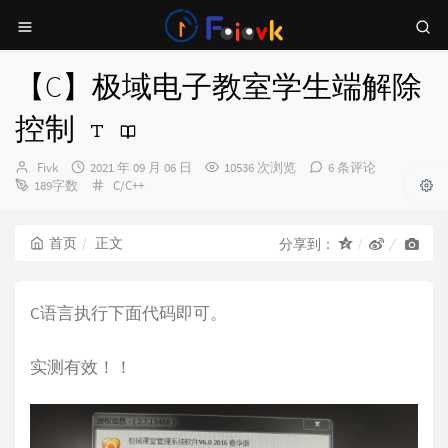
【C】极域电子教室学生端解除
控制
博
发
Fivk
2021 年 09 月 06 日
10536 次浏览
6 条评论
主：
布
分
189字数
C/C++
时
类：
间：
首页
正文
分享到：
C语言执行下面代码即可。
实测有效！！