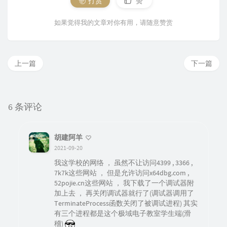
打赏
赞
如果觉得我的文章对你有用，请随意赞赏
上一篇
下一篇
6 条评论
胡建阿羊
2021-09-20
我这学校的网络 ， 虽然不让访问4399 , 3366 ,
7k7k这些网站 ， 但是允许访问x64dbg.com ,
52pojie.cn这些网站 ， 我下载了一个调试器附
加上去 ， 再关闭调试器就行了(调试器调用了
TerminateProcess函数关闭了被调试进程) 其实
有三个进程都是这个极域电子教室学生端(滑
稽)