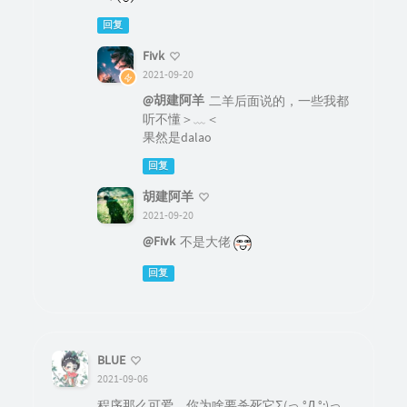
回复
Fivk
2021-09-20
@胡建阿羊
二羊后面说的，一些我都
听不懂＞﹏＜
果然是dalao
回复
胡建阿羊
2021-09-20
@Fivk
不是大佬
回复
BLUE
2021-09-06
程序那么可爱，你为啥要杀死它Σ(っ °Д °;)っ