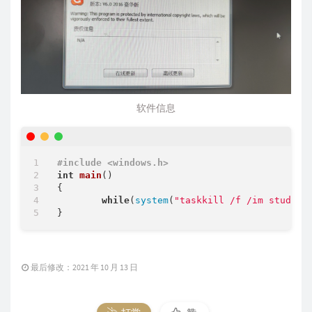
软件信息
#
include
<windows.h>
int
main
()
{

while
(
system
(
"taskkill /f /im student
最后修改：2021 年 10 月 13 日