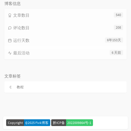
数:
博客信息
文章数目
540
评论数目
208
运行天数
6年153天
最后活动
6 天前
文章标签
C
教程
Copyright
©2025 Fivk博客
黔ICP备
2022009864号-1