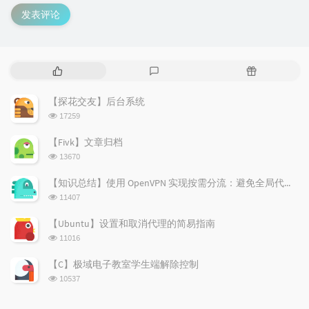
发表评论
热
最
随
门
新
机
文
评
文
【探花交友】后台系统
章
论
章
浏
17259
览
次
【Fivk】文章归档
数:
浏
13670
览
次
【知识总结】使用 OpenVPN 实现按需分流：避免全局代理泄露隐私
数:
浏
11407
览
次
【Ubuntu】设置和取消代理的简易指南
数:
浏
11016
览
次
【C】极域电子教室学生端解除控制
数:
浏
10537
览
次