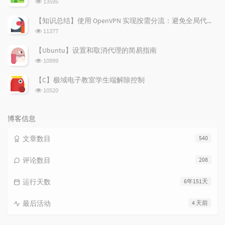
13595
览
次
【知识总结】使用 OpenVPN 实现按需分流：避免全局代理泄露隐私
数:
浏
11377
览
次
【Ubuntu】设置和取消代理的简易指南
数:
浏
10999
览
次
【C】极域电子教室学生端解除控制
数:
浏
10520
览
次
数:
博客信息
文章数目
540
评论数目
208
运行天数
6年151天
最后活动
4 天前