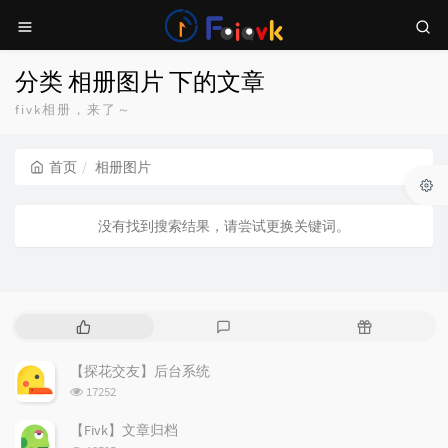
分类 相册图片 下的文章
fivk相册，来了～
首页
相册图片
没有找到搜索结果，请尝试更换关键词。
热
最
随
门
新
机
文
评
文
【探花交友】后台系统
章
论
章
浏
17252
览
次
【Fivk】文章归档
数:
浏