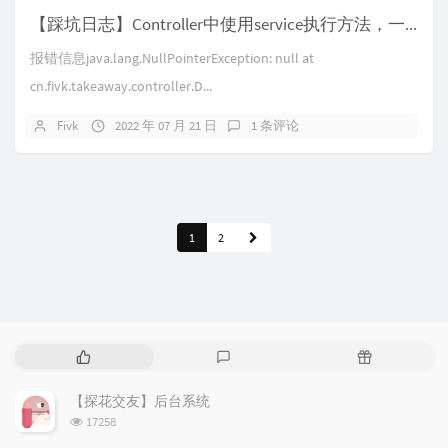
【踩坑日志】Controller中使用service执行方法，一直提示NULL
报错信息java.lang.NullPointerException: null at
cn.fivk.takeaway.controller.D...
Fivk
2022 年 07 月 21 日
1 条评论
1
2
热
最
随
门
新
机
文
评
文
【探花交友】后台系统
章
论
章
浏
17258
览