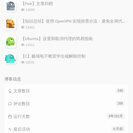
次
【Fivk】文章归档
数:
浏
13659
览
次
【知识总结】使用 OpenVPN 实现按需分流：避免全局代理泄露隐私
数:
浏
11402
览
次
【Ubuntu】设置和取消代理的简易指南
数:
浏
11012
览
次
【C】极域电子教室学生端解除控制
数:
浏
10531
览
次
数:
博客信息
文章数目
540
评论数目
208
运行天数
6年152天
最后活动
6 天前