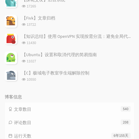
章
论
章
浏
17265
览
次
【Fivk】文章归档
数:
浏
13722
览
次
【知识总结】使用 OpenVPN 实现按需分流：避免全局代理泄露隐私
数:
浏
11430
览
次
【Ubuntu】设置和取消代理的简易指南
数:
浏
11027
览
次
【C】极域电子教室学生端解除控制
数:
浏
10550
览
次
数:
博客信息
文章数目
540
评论数目
208
运行天数
6年155天