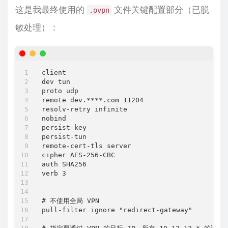
这是我最终使用的
文件关键配置部分（已脱
.ovpn
敏处理）：
client

dev tun

proto udp

remote dev.****.com 11204

resolv-retry infinite

nobind

persist-key

persist-tun

remote-cert-tls server

cipher AES-256-CBC

auth SHA256

verb 3

# 不使用全局 VPN

pull-filter ignore "redirect-gateway"
