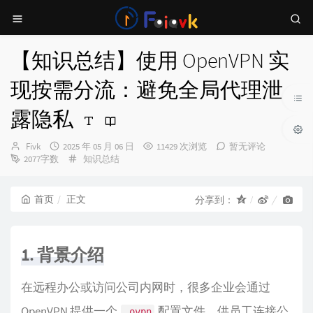
【知识总结】使用 OpenVPN 实
现按需分流：避免全局代理泄
露隐私
博
发
Fivk
2025 年 05 月 06 日
11429 次浏览
暂无评论
主：
布
分
2077字数
知识总结
时
类：
间：
首页
正文
分享到：
1. 背景介绍
在远程办公或访问公司内网时，很多企业会通过
OpenVPN 提供一个
配置文件，供员工连接公
.ovpn