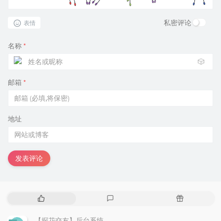
私密评论
表情
名称
*
🎲
邮箱
*
地址
发表评论
热
最
随
门
新
机
文
评
文
【探花交友】后台系统