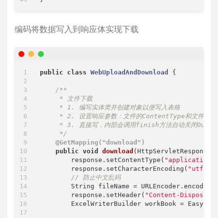
编码将数据写入到响应体实现下载
public
class
WebUploadAndDownload
{

/**

     * 文件下载

     * 1. 编写实体类并创建对象以便写入表格

     * 2. 设置响应参数：文件的ContentType和文件
     * 3. 直接写，内部会调用finish方法自动关闭OutputS
     */
@GetMapping("download")
public
void
download
(HttpServletResponse 
        response.setContentType(
"application/
        response.setCharacterEncoding(
"utf-8"
)
// 防止中文乱码 
        String fileName = URLEncoder.encode(
"
        response.setHeader(
"Content-Dispositi
        ExcelWriterBuilder workBook = EasyExce