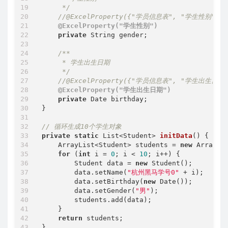
     */
//@ExcelProperty({"学员信息表", "学生性别"})
@ExcelProperty("学生性别")
private
 String gender;

/**

     * 学生出生日期

     */
//@ExcelProperty({"学员信息表", "学生出生日期"
@ExcelProperty("学生出生日期")
private
 Date birthday;

}

// 循环生成10个学生对象
private
static
 List<Student> 
initData
()
{

    ArrayList<Student> students = 
new
 ArrayLis
for
 (
int
 i = 
0
; i < 
10
; i++) {

        Student data = 
new
 Student();

        data.setName(
"杭州黑马学号0"
 + i);

        data.setBirthday(
new
 Date());

        data.setGender(
"男"
);

        students.add(data);

    }

return
 students;
