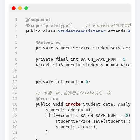
@Component
@Scope("prototype")
// EasyExcel官方要求
public
class
StudentReadListener
extends
Anal
@Autowired
private
 StudentService studentService;

private
final
int
 BATCH_SAVE_NUM = 
5
;

    ArrayList<Student> students = 
new
 ArrayLis
private
int
 count = 
0
;

// 每读一样，会调用该invoke方法一次
@Override
public
void
invoke
(Student data, Analysis
        students.add(data);

if
 (++count % BATCH_SAVE_NUM == 
0
) {

            studentService.save(students);

            students.clear();

        }

    }
