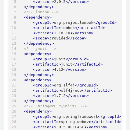
<
version
>
2.0.5
</
version
>
</
dependency
>
<!-- lombok -->
<
dependency
>
<
groupId
>
org.projectlombok
</
groupId
>
<
artifactId
>
lombok
</
artifactId
>
<
version
>
1.18.10
</
version
>
<
scope
>
provided
</
scope
>
</
dependency
>
<!-- junit -->
<
dependency
>
<
groupId
>
junit
</
groupId
>
<
artifactId
>
junit
</
artifactId
>
<
version
>
4.12
</
version
>
</
dependency
>
<
dependency
>
<
groupId
>
org.slf4j
</
groupId
>
<
artifactId
>
slf4j-nop
</
artifactId
>
<
version
>
1.7.2
</
version
>
</
dependency
>
<!-- SpringMVC（Spring） -->
<
dependency
>
<
groupId
>
org.springframework
</
groupId
>
<
artifactId
>
spring-webmvc
</
artifactId
>
<
version
>
5.0.5.RELEASE
</
version
>