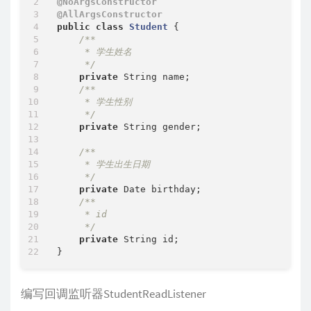
@NoArgsConstructor
@AllArgsConstructor
public
class
Student
{

/**

     * 学生姓名

     */
private
 String name;

/**

     * 学生性别

     */
private
 String gender;

/**

     * 学生出生日期

     */
private
 Date birthday;

/**

     * id

     */
private
 String id;

编写回调监听器StudentReadListener