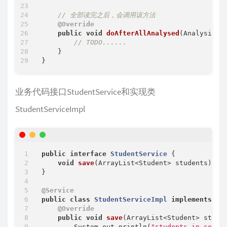
// 全部读完之后，会调用该方法
@Override
public
void
doAfterAllAnalysed
(AnalysisCo
// TODO......
    }

业务代码接口StudentService和实现类
StudentServiceImpl
public
interface
StudentService
{

void
save
(ArrayList<Student> students)
;

}

@Service
public
class
StudentServiceImpl
implements
St
@Override
public
void
save
(ArrayList<Student> stude
        System.out.println(
"students in servi