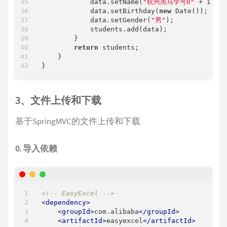
            data.setName(
"杭州黑马学号0"
 + i);

            data.setBirthday(
new
 Date());

            data.setGender(
"男"
);

            students.add(data);

        }

return
 students;

    }

3、文件上传和下载
基于SpringMVC的文件上传和下载
0. 导入依赖
<!-- EasyExcel -->
<
dependency
>
<
groupId
>
com.alibaba
</
groupId
>
<
artifactId
>
easyexcel
</
artifactId
>