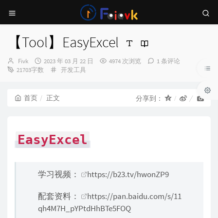
【Tool】EasyExcel
博
发
Fivk
2023 年 03 月 22 日
4974 次浏览
1 条评论
主：
布
分
21703字数
开发工具
时
类：
间：
首页
正文
分享到：
EasyExcel
学习视频：
https://b23.tv/hwonZP9
配套资料：
https://pan.baidu.com/s/11
qh4M7H_pYPtdHhBTe5FOQ