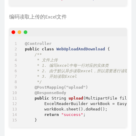
编码读取上传的Excel文件
@Controller
public
class
WebUploadAndDownload
{

/**

     * 文件上传

     * 1. 编写excel中每一行对应的实体类

     * 2. 由于默认异步读取excel，所以需要逐行读取的回
     * 3. 开始读取Excel

     */
@PostMapping("upload")
@ResponseBody
public
 String 
upload
(MultipartFile file)
        ExcelReaderBuilder workBook = EasyExce
        workBook.sheet().doRead();

return
"success"
;
