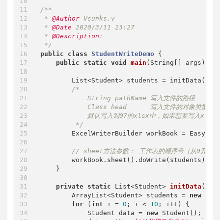
/**

 * 
@Author
 Vsunks.v

 * 
@Date
 2020/3/11 23:27

 * 
@Description
:

 */
public
class
StudentWriteDemo
{

public
static
void
main
(String[] args)
{

        List<Student> students = initData();

/*

            String pathName 写入文件的路径

            Class head      写入文件的对象类型

            默认写入到07的xlsx中，如果想要写入xl
         */
        ExcelWriterBuilder workBook = EasyExc
// sheet方法参数： 工作表的顺序号（从0开始
        workBook.sheet().doWrite(students);

    }

private
static
 List<Student> 
initData
()
{

        ArrayList<Student> students = 
new
 Arra
for
 (
int
 i = 
0
; i < 
10
; i++) {

            Student data = 
new
 Student();
