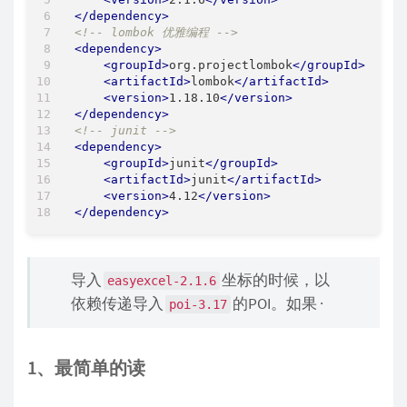
</
dependency
>
<!-- lombok 优雅编程 -->
<
dependency
>
<
groupId
>
org.projectlombok
</
groupId
>
<
artifactId
>
lombok
</
artifactId
>
<
version
>
1.18.10
</
version
>
</
dependency
>
<!-- junit -->
<
dependency
>
<
groupId
>
junit
</
groupId
>
<
artifactId
>
junit
</
artifactId
>
<
version
>
4.12
</
version
>
</
dependency
>
导入
坐标的时候，以
easyexcel-2.1.6
依赖传递导入
的POI。如果 ·
poi-3.17
1、最简单的读