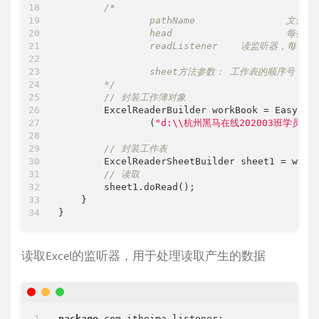
/*

        	pathName  		文件路径；"d:\\杭州黑马在线202003班学员信息.xls"

        	head			每行数据对应的实体；Student.class

        	readListener	读监听器，每读一样就会调用一次该监听器的invoke方法

        	sheet方法参数： 工作表的顺序号（从0开始）或者工作表的名字，不传默认为0

        */
// 封装工作簿对象
        ExcelReaderBuilder workBook = EasyExce
                (
"d:\\杭州黑马在线202003班学员信息
// 封装工作表
        ExcelReaderSheetBuilder sheet1 = workB
// 读取
        sheet1.doRead();

    }

读取Excel的监听器，用于处理读取产生的数据
package
 com.itheima.listener;
