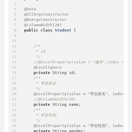
@Data
@AllArgsConstructor
@NoArgsConstructor
@ColumnWidth(20)
public
class
Student
{

/**

     * id

     */
//@ExcelProperty(value = "编号",index = 3)
@ExcelIgnore
private
 String id;

/**

     * 学生姓名

     */
@ExcelProperty(value = "学生姓名", index = 
//@ColumnWidth(30)
private
 String name;

/**

     * 学生性别

     */
@ExcelProperty(value = "学生性别", index = 
private
 String gender;
