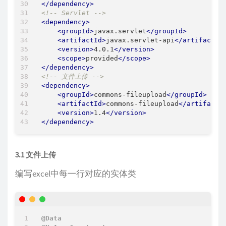
</
dependency
>
<!-- Servlet -->
<
dependency
>
<
groupId
>
javax.servlet
</
groupId
>
<
artifactId
>
javax.servlet-api
</
artifactId
<
version
>
4.0.1
</
version
>
<
scope
>
provided
</
scope
>
</
dependency
>
<!-- 文件上传 -->
<
dependency
>
<
groupId
>
commons-fileupload
</
groupId
>
<
artifactId
>
commons-fileupload
</
artifactI
<
version
>
1.4
</
version
>
</
dependency
>
3.1 文件上传
编写excel中每一行对应的实体类
@Data