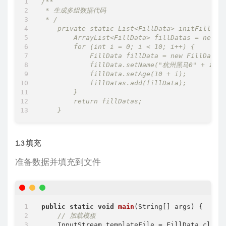
/**

 * 生成多组数据代码

 * / 

    private static List<FillData> initFillData
        ArrayList<FillData> fillDatas = new Ar
        for (int i = 0; i < 10; i++) {

            FillData fillData = new FillData()
            fillData.setName("杭州黑马0" + i);

            fillData.setAge(10 + i);

            fillDatas.add(fillData);

        }

        return fillDatas;

1.3 填充
准备数据并填充到文件
public
static
void
main
(String[] args)
{

// 加载模板
    InputStream templateFile = FillData.class.