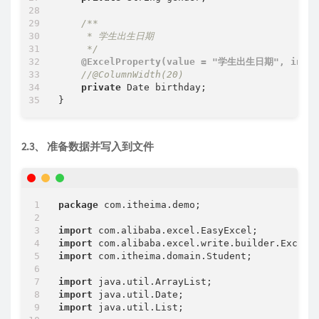
/**

     * 学生出生日期

     */
@ExcelProperty(value = "学生出生日期", index
//@ColumnWidth(20)
private
 Date birthday;

2.3、 准备数据并写入到文件
package
 com.itheima.demo;

import
import
import
 com.itheima.domain.Student;

import
import
import
 java.util.List;
