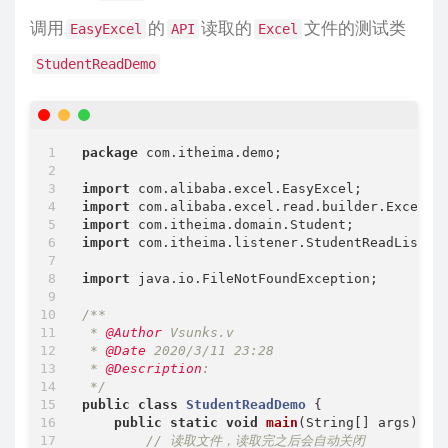
调用
的
读取的
文件的测试类
EasyExcel
API
Excel
StudentReadDemo
package
 com.itheima.demo;

import
import
import
import
 com.itheima.listener.StudentReadListene
import
 java.io.FileNotFoundException;

/**

 * 
@Author
 Vsunks.v

 * 
@Date
 2020/3/11 23:28

 * 
@Description
:

 */
public
class
StudentReadDemo
{

public
static
void
main
(String[] args)
th
// 读取文件，读取完之后会自动关闭