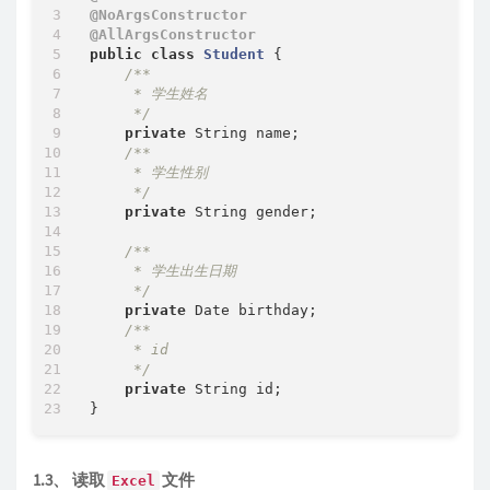
@NoArgsConstructor
@AllArgsConstructor
public
class
Student
{

/**

     * 学生姓名

     */
private
 String name;

/**

     * 学生性别

     */
private
 String gender;

/**

     * 学生出生日期

     */
private
 Date birthday;

/**

     * id

     */
private
 String id;

1.3、 读取
文件
Excel