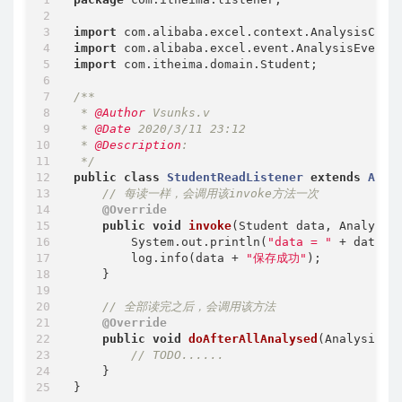
import
import
import
 com.itheima.domain.Student;

/**

 * 
@Author
 Vsunks.v

 * 
@Date
 2020/3/11 23:12

 * 
@Description
:

 */
public
class
StudentReadListener
extends
Anal
// 每读一样，会调用该invoke方法一次
@Override
public
void
invoke
(Student data, Analysis
        System.out.println(
"data = "
 + data);

        log.info(data + 
"保存成功"
);

    }

// 全部读完之后，会调用该方法
@Override
public
void
doAfterAllAnalysed
(AnalysisCo
// TODO......
    }
