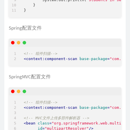
    }

Spring配置文件
<!-- 组件扫描-->
<
context:component-scan
base-package
=
"com.ith
SpringMVC配置文件
<!-- 组件扫描-->
<
context:component-scan
base-package
=
"com.ith
<!-- MVC文件上传多部件解析器 -->
<
bean
class
=
"org.springframework.web.multipar
id
=
"multipartResolver"
/>