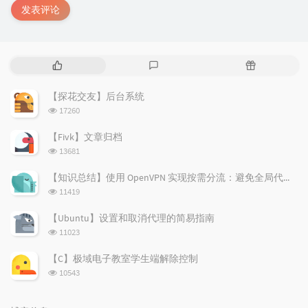
发表评论
热
最
随
门
新
机
文
评
文
【探花交友】后台系统
章
论
章
浏
17260
览
次
【Fivk】文章归档
数:
浏
13681
览
次
【知识总结】使用 OpenVPN 实现按需分流：避免全局代理泄露隐私
数:
浏
11419
览
次
【Ubuntu】设置和取消代理的简易指南
数:
浏
11023
览
次
【C】极域电子教室学生端解除控制
数:
浏
10543
览
次
数: