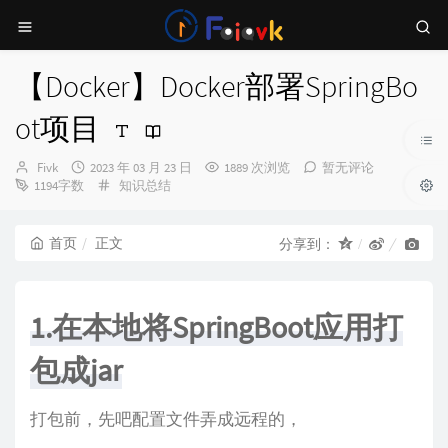
【Docker】Docker部署SpringBo
ot项目
博
发
Fivk
2023 年 03 月 23 日
1889 次浏览
暂无评论
主：
布
分
1194字数
知识总结
时
类：
间：
首页
正文
分享到：
1.在本地将SpringBoot应用打
包成jar
打包前，先吧配置文件弄成远程的，