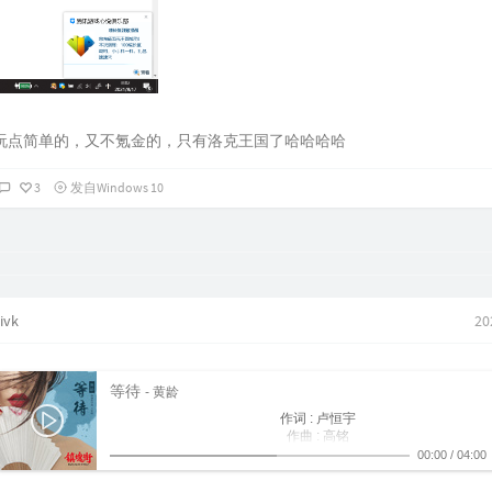
玩点简单的，又不氪金的，只有洛克王国了哈哈哈哈
3
发自Windows 10
ivk
20
等待
- 黄龄
作词 : 卢恒宇
作曲 : 高铭
风带走了时间
00:00
/
04:00
也带走了记忆中的脸
你说过的永远