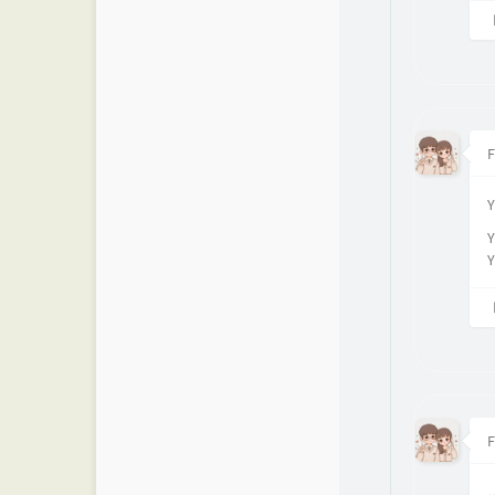
F
Y
Y
Y
F