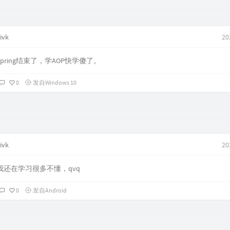
ivk
20
Spring结束了，学AOP快学傻了。
0
发自Windows 10
ivk
20
我还在学习很多不懂，qvq
0
发自Android