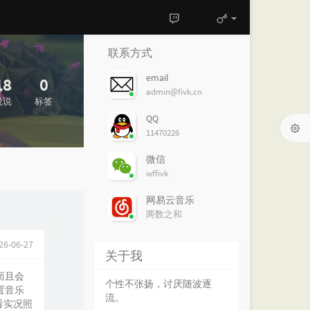
联系方式
email
18
0
admin@fivk.cn
说说
标签
QQ
11470226
微信
wffivk
网易云音乐
两数之和
26-06-27
关于我
而且会
个性不张扬，讨厌随波逐
置音乐
流。
看实况照