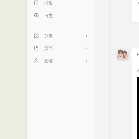
书影
日志
分类
微点时光
页面
F
代码笔记
项目
友链
算法学习
动态
诺仙の客栈
编程开发
留言
MOMENT
资源教程
友链
优世界
归档
阁主学习小站
书影