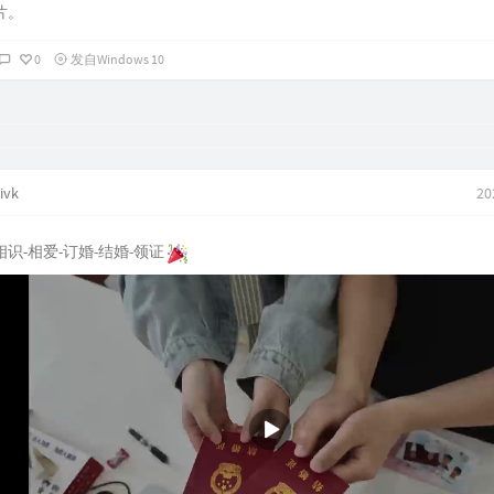
片。
0
发自Windows 10
ivk
20
相识-相爱-订婚-结婚-领证