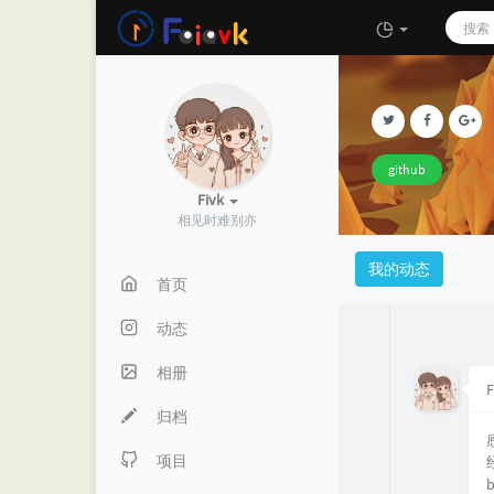
github
Fivk
相见时难别亦
我的动态
首页
动态
相册
F
归档
项目