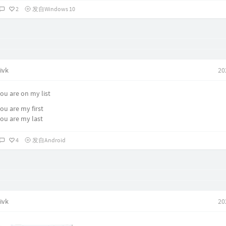
变成心碎过后的碎片
2
发自Windows 10
微笑着的眼
泪水还没干
挥动着的手
守护谁的誓言
乘风而行
行过万水千山
却看不见
ivk
20
也找不到
有你的世界
我一直在等待
ou are on my list
等着梦 等着醒
等你回来
ou are my first
心中留下来的空白
ou are my last
是沧海桑田的无奈
是谁在我脑海
一直哭 一直笑
4
发自Android
一直在坦白
忏悔曾经的那些话
都是谎言 放手吧
JUST SAY GOODBYE
风带走了时间
也带走了记忆中的脸
你说过的永远
ivk
变成心碎过后的碎片
20
微笑着的眼
泪水还没干
挥动着的手