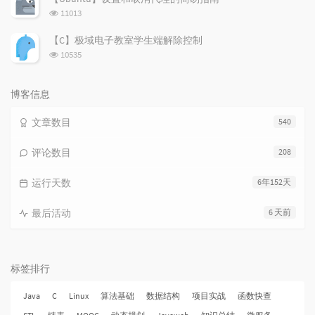
数:
浏
11013
览
次
【C】极域电子教室学生端解除控制
数:
浏
10535
览
次
数:
博客信息
文章数目
540
评论数目
208
运行天数
6年152天
最后活动
6 天前
标签排行
Java
C
Linux
算法基础
数据结构
项目实战
函数快查