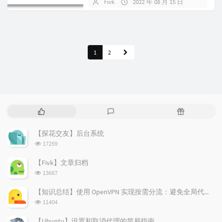
Fivk
2022 年 08 月 15 日
暂无评
1
2
热
最
随
门
新
机
文
评
文
【探花交友】后台系统
章
论
章
浏
17259
览
次
【Fivk】文章归档
数:
浏
13667
览
次
【知识总结】使用 OpenVPN 实现按需分流：避免全局代理泄露隐私
数:
浏
11404
览
次
【Ubuntu】设置和取消代理的简易指南