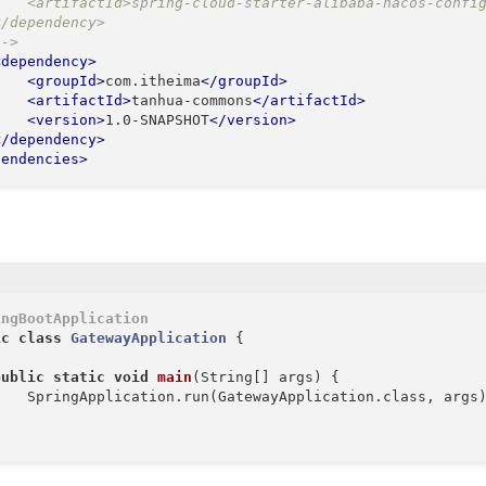
    <artifactId>spring-cloud-starter-alibaba-nacos-config
/dependency>

-->
<
dependency
>
<
groupId
>
com.itheima
</
groupId
>
<
artifactId
>
tanhua-commons
</
artifactId
>
<
version
>
1.0-SNAPSHOT
</
version
>
</
dependency
>
pendencies
>
ingBootApplication
ic
class
GatewayApplication
{

public
static
void
main
(String[] args)
{

    SpringApplication.run(GatewayApplication.class, args)

