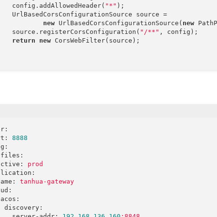
    config.addAllowedHeader(
"*"
);

    UrlBasedCorsConfigurationSource source =

new
 UrlBasedCorsConfigurationSource(
new
 PathP
    source.registerCorsConfiguration(
"/**"
, config);

return
new
 CorsWebFilter(source);



er:
rt:
8888
ng:
ofiles:
active:
prod
plication:
name:
tanhua-gateway
oud:
nacos:
discovery:
server-addr:
192.168
.136
.160
:8848