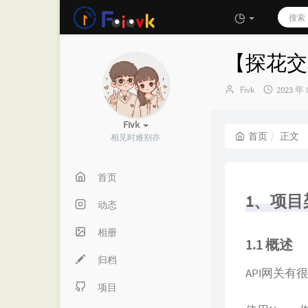
【探花交
博
发
Fivk
2023 年 
主：
布
时
Fivk
间：
首页
正文
相见时难别亦
首页
1、项目
动态
相册
1.1 概述
归档
API网关有很
项目