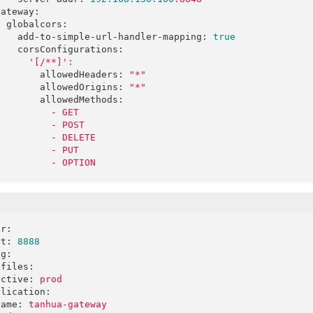
gateway:
globalcors:
add-to-simple-url-handler-mapping:
true
corsConfigurations:
'[/**]'
:
allowedHeaders:
"*"
allowedOrigins:
"*"
allowedMethods:
-
GET
-
POST
-
DELETE
-
PUT
-
OPTION
er:
rt:
8888
ng:
ofiles:
active:
prod
plication:
name:
tanhua-gateway