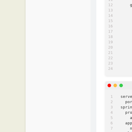
serv
po
spri
pr
ap