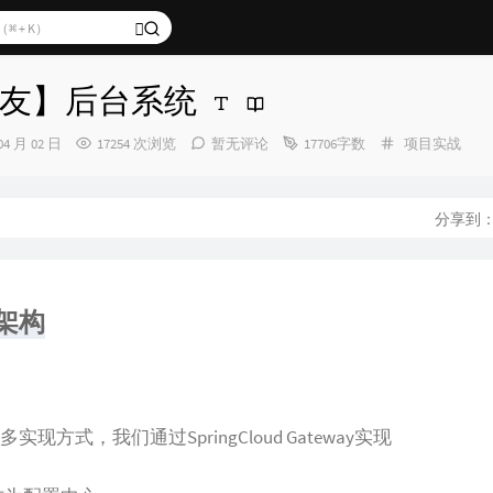
友】后台系统
分
04 月 02 日
17254 次浏览
暂无评论
17706字数
项目实战
类：
分享到
架构
多实现方式，我们通过SpringCloud Gateway实现