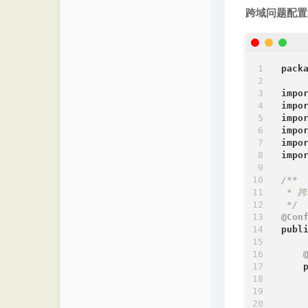
跨域问题配置
pack
impo
impo
impo
impo
impo
impo
/**

 * 跨
 */
@Con
publ
    
    
    