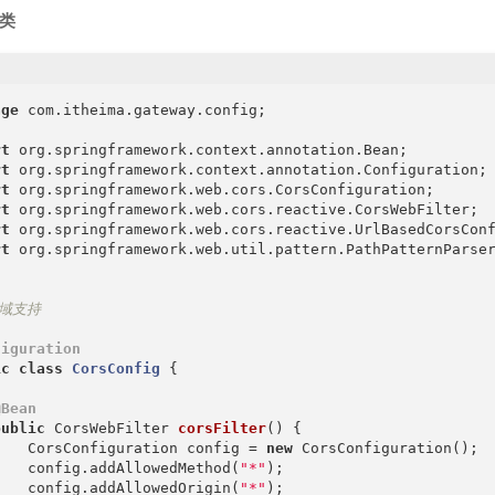
类
age
 com.itheima.gateway.config;

rt
rt
rt
rt
rt
rt
 org.springframework.web.util.pattern.PathPatternParser
域支持

figuration
ic
class
CorsConfig
{

@Bean
public
 CorsWebFilter 
corsFilter
()
{

    CorsConfiguration config = 
new
 CorsConfiguration();

    config.addAllowedMethod(
"*"
);

    config.addAllowedOrigin(
"*"
);
