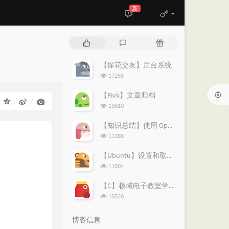
新
热
最
随
门
新
机
文
评
文
【探花交友】后台系统
章
论
章
浏
17255
览
次
【Fivk】文章归档
：
数:
浏
13610
览
次
【知识总结】使用 OpenVPN 实现按需分流：避免全局代理泄露隐私
数:
浏
11388
览
次
【Ubuntu】设置和取消代理的简易指南
数:
浏
11004
览
次
【C】极域电子教室学生端解除控制
数:
浏
10526
览
次
博客信息
数: