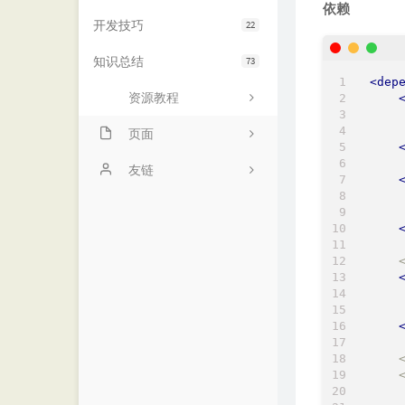
依赖
开发技巧
22
知识总结
73
<
dep
资源教程
页面
项目
友链
动态
诺仙の客栈
留言
MOMENT
友链
优世界
归档
阁主学习小站
书影
    <
    