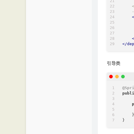
    
    <
    
</
de
引导类
@Spr
publ
    
    }