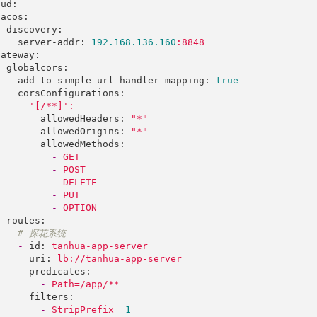
oud:
nacos:
discovery:
server-addr:
192.168
.136
.160
:8848
gateway:
globalcors:
add-to-simple-url-handler-mapping:
true
corsConfigurations:
'[/**]'
:
allowedHeaders:
"*"
allowedOrigins:
"*"
allowedMethods:
-
GET
-
POST
-
DELETE
-
PUT
-
OPTION
routes:
# 探花系统
-
id:
tanhua-app-server
uri:
lb://tanhua-app-server
predicates:
-
Path=/app/**
filters:
-
StripPrefix=
1