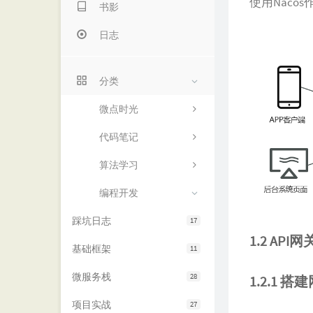
使用Naco
书影
日志
分类
微点时光
代码笔记
算法学习
编程开发
踩坑日志
17
1.2 API网
基础框架
11
微服务栈
28
1.2.1 搭
项目实战
27