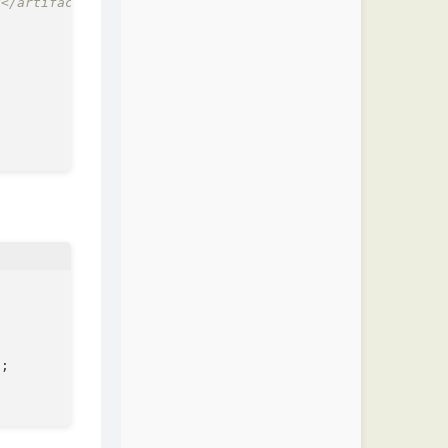
</artifactId>

;
