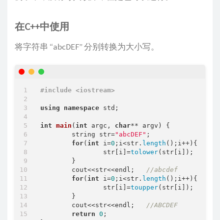
在C++中使用
将字符串 “abcDEF” 分别转换为大小写。
#
include
<iostream>
using
namespace
 std;

int
main
(
int
 argc, 
char
** argv)
{

	string str=
"abcDEF"
;

for
(
int
 i=
0
;i<str.
length
();i++){

		str[i]=
tolower
(str[i]);   

	}

	cout<<str<<endl;   
//abcdef
for
(
int
 i=
0
;i<str.
length
();i++){

		str[i]=
toupper
(str[i]);   

	}

	cout<<str<<endl;   
//ABCDEF
return
0
;
