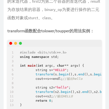
的末迭代器，first2为第二个容器的首迭代器，result
为存放结果的容器，binary_op为要进行操作的二元
函数对象或sturct、class。
transform函数配合tolower/toupper的用法实例：
#
include
<bits/stdc++.h>
using
namespace
 std;

int
main
(
int
 argc, 
char
** argv)
{

	string s=
"HELLO"
;

transform
(s.
begin
(),s.
end
(),s.
begin
()
	cout<<s<<endl;
//输出hello
	string s2=
"hello"
;

transform
(s2.
begin
(),s2.
end
(),s2.
begi
	cout<<s2;
//输出HELLO
return
0
;
