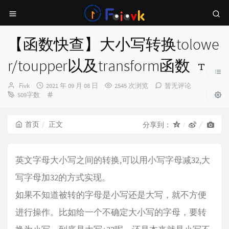
【函数快查】大小写转换tolowe
r/toupper以及transform函数
博
发
Fivk
2021 年 09 月 08 日
2545 次浏览
暂无评论
主：
布
分
509字数
时
类：
间：
首页
正文
分享到：
英文字母大小写之间的转换,可以用小写字母减32,大
写字母加32的方式实现。
如果不知道被转的字母是小写还是大写，就不方便
进行操作。比如给一个不确定大小写的字母，要转