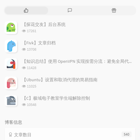
热
最
随
门
新
机
文
评
文
【探花交友】后台系统
章
论
章
浏
17261
览
次
【Fivk】文章归档
数:
浏
13708
览
次
【知识总结】使用 OpenVPN 实现按需分流：避免全局代理泄露隐私
数:
浏
11428
览
次
【Ubuntu】设置和取消代理的简易指南
数:
浏
11025
览
次
【C】极域电子教室学生端解除控制
数:
浏
10548
览
次
数:
博客信息
文章数目
540