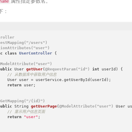
属性指定参数名。
name
下：
troller
uestMapping("/users")
sionAttributes("user")
ic
class
UserController
{

@ModelAttribute("user")
public
 User 
getUser
(
@RequestParam("id")
int
 userId)
{

// 从数据库中获取用户信息
    User user = userService.getUserById(userId);

return
 user;



@GetMapping("/{id}")
public
 String 
getUserPage
(
@ModelAttribute("user")
 User u
// 显示用户信息页面
return
"user"
;


