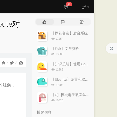
新
bute对
热
最
随
门
新
机
文
评
文
【探花交友】后台系统
章
论
章
浏
17254
览
次
【Fivk】文章归档
数:
浏
13608
览
次
：
【知识总结】使用 OpenVPN 实现按需分流：避免全局代理泄露隐私
数:
浏
11386
览
次
【Ubuntu】设置和取消代理的简易指南
数:
浏
数的注解，
11003
览
次
【C】极域电子教室学生端解除控制
数:
浏
10526
览
次
博客信息
数: