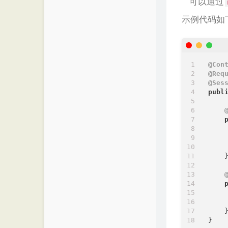
可以通过
示例代码如
@Con
@Req
@Ses
publ
    
    }
    }