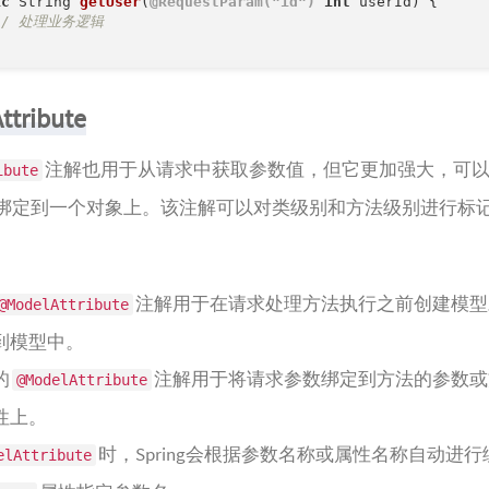
ic
 String 
getUser
(
@RequestParam("id")
int
 userId)
{

// 处理业务逻辑
tribute
注解也用于从请求中获取参数值，但它更加强大，可
ibute
绑定到一个对象上。该注解可以对类级别和方法级别进行标
注解用于在请求处理方法执行之前创建模型
@ModelAttribute
到模型中。
的
注解用于将请求参数绑定到方法的参数或
@ModelAttribute
性上。
时，Spring会根据参数名称或属性名称自动进
elAttribute