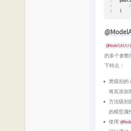
publ
留言
MOMENT
友链
优世界
@ModelAt
归档
阁主学习小站
书影
@ModelAttr
的多个参数
下特点：
类级别的
将其添加
方法级别
的模型属
使用
@Mod