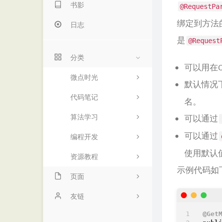
书影
@RequestPa
绑定到方法
日志
是
@Request
分类
可以用在C
微点时光
默认情况
代码笔记
名。
算法学习
可以通过
可以通过
编程开发
使用默认
资源教程
示例代码如
页面
项目
友链
@Get
动态
诺仙の客栈