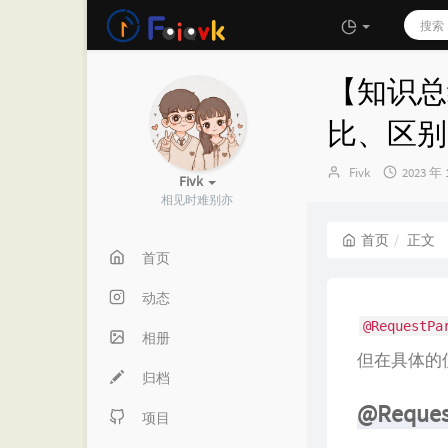
【知识总结】
比、区别
博
发
Fivk
2023 年 
Fivk
主：
布
相见时难别亦
时
间：
首页
正文
首页
动态
@RequestPa
相册
但在具体的
归档
@Reques
项目