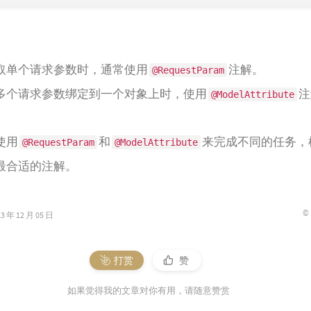
取单个请求参数时，通常使用
注解。
@RequestParam
多个请求参数绑定到一个对象上时，使用
注
@ModelAttribute
使用
和
来完成不同的任务，
@RequestParam
@ModelAttribute
最合适的注解。
©
年 12 月 05 日
打赏
赞
如果觉得我的文章对你有用，请随意赞赏