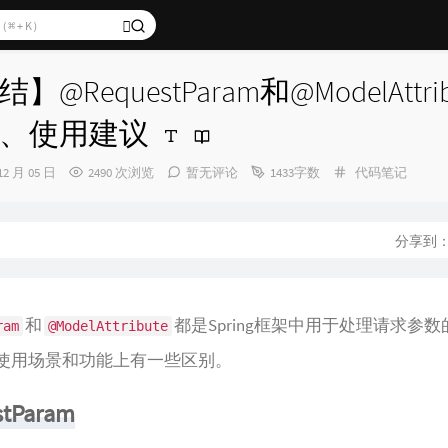
@RequestParam和@ModelAttri
、使用建议
分
12 月 05 日
2490 次浏览
暂无评论
1433字数
代码笔记
类：
分享到
和
都是Spring框架中用于处理请求参
ram
@ModelAttribute
使用场景和功能上有一些区别。
tParam