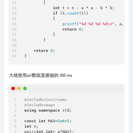
        {

int
 t = n - a * a - b * b;

if
 (S.
count
(t))

            {

printf
(
"%d %d %d %d\n"
, a, b, 
return
0
;

            }

        }

return
0
;

大佬使用air数组直接做的 395 ms
#
include
<iostream>
#
include
<map>
using
namespace
 std;

const
int
 MAX=
5e6
+
5
int
 n;

pair<
int
,
int
> a[MAX];
