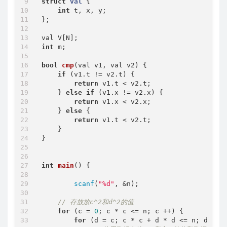
struct
val
 {
int
 t, x, y;

};

int
 m;

bool
cmp
(val v1, val v2)
{

if
 (v1.t != v2.t) {

return
 v1.t < v2.t;

    } 
else
if
 (v1.x != v2.x) {

return
 v1.x < v2.x;

    } 
else
 {

return
 v1.t < v2.t;

    }

}

int
main
()
{

scanf
(
"%d"
, &n);

// 存放放c^2和d^2的值
for
 (c = 
0
; c * c <= n; c ++) {

for
 (d = c; c * c + d * d <= n; d ++) 