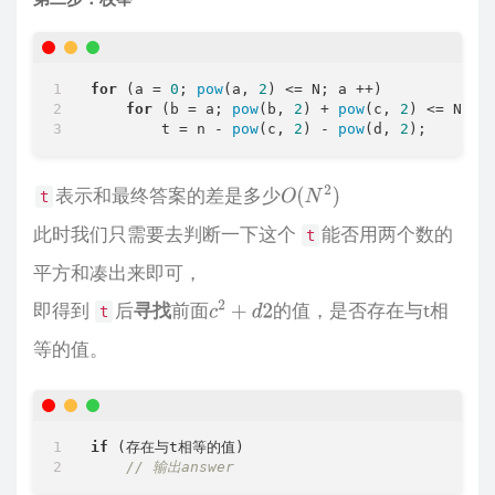
for
 (a = 
0
; 
pow
(a, 
2
) <= N; a ++)

for
 (b = a; 
pow
(b, 
2
) + 
pow
(c, 
2
) <= N; b 
        t = n - 
pow
(c, 
2
) - 
pow
(d, 
2
表示和最终答案的差是多少
t
O
(
N
2
)
此时我们只需要去判断一下这个
能否用两个数的
t
平方和凑出来即可，
即得到
后
寻找
前面
的值，是否存在与t相
t
c
2
+
d
2
等的值。
if
 (存在与t相等的值)

// 输出answer