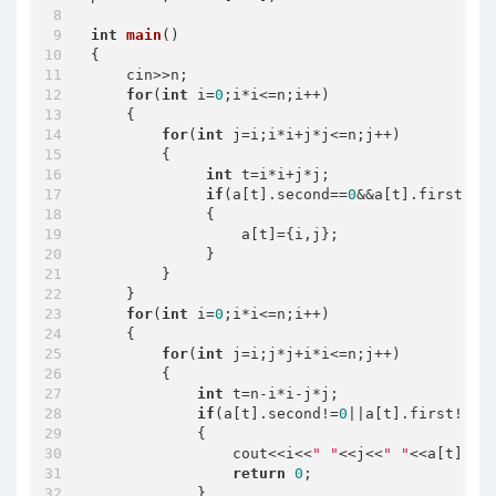
int
main
()
{

    cin>>n;

for
(
int
 i=
0
;i*i<=n;i++)

    {

for
(
int
 j=i;i*i+j*j<=n;j++)

        {

int
 t=i*i+j*j;

if
(a[t].second==
0
&&a[t].first==
0
)
             {

                 a[t]={i,j};

             }

        }

    }

for
(
int
 i=
0
;i*i<=n;i++)

    {

for
(
int
 j=i;j*j+i*i<=n;j++)

        {

int
 t=n-i*i-j*j;

if
(a[t].second!=
0
||a[t].first!=
0
)

            {

                cout<<i<<
" "
<<j<<
" "
<<a[t].fi
return
0
;

            }
