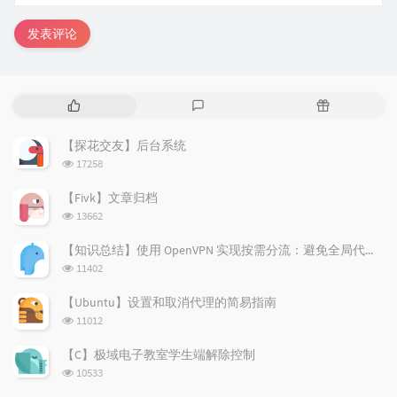
发表评论
热
最
随
门
新
机
文
评
文
【探花交友】后台系统
章
论
章
浏
17258
览
次
【Fivk】文章归档
数:
浏
13662
览
次
【知识总结】使用 OpenVPN 实现按需分流：避免全局代理泄露隐私
数:
浏
11402
览
次
【Ubuntu】设置和取消代理的简易指南
数:
浏
11012
览
次
【C】极域电子教室学生端解除控制
数:
浏
10533
览