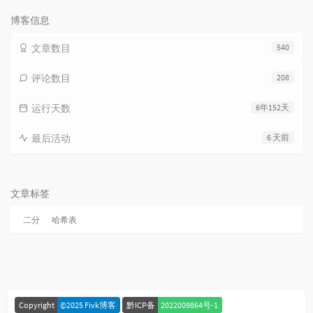
次
数:
博客信息
文章数目
540
评论数目
208
运行天数
6年152天
最后活动
6 天前
文章标签
二分
哈希表
Copyright
©2025 Fivk博客
黔ICP备
2022009864号-1