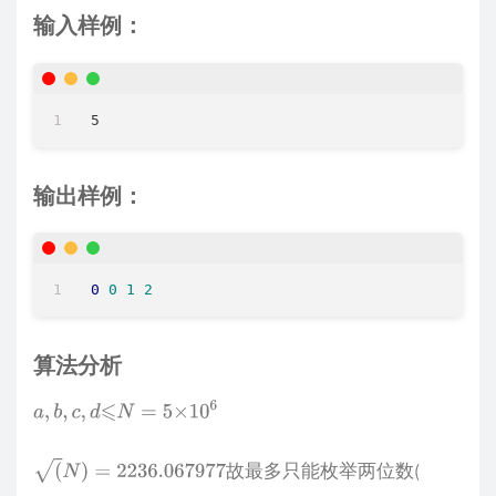
输入样例：
输出样例：
0
0
1
2
算法分析
a
,
b
,
c
,
d
⩽
N
=
5
×
10
6
故最多只能枚举两位数(
(
N
)
=
2236.067977