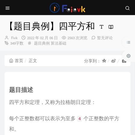
【题目典例】四平方和
博
发
Fivk
2022 年 02 月 06 日
2563 次浏览
暂无评论
主：
布
分
349字数
题目典例
算法基础
时
类：
间：
首页
正文
分享到：
题目描述
四平方和定理，又称为拉格朗日定理：
每个正整数都可以表示为至多
个正整数的平方
4
和。