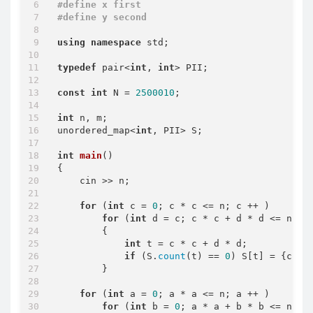
    }

#
define
 x first
return
0
;

#
define
 y second
using
namespace
 std;

typedef
 pair<
int
, 
int
> PII;

const
int
 N = 
2500010
;

int
 n, m;

unordered_map<
int
, PII> S;

int
main
()
{

    cin >> n;

for
 (
int
 c = 
0
; c * c <= n; c ++ )

for
 (
int
 d = c; c * c + d * d <= n; d 
        {

int
 t = c * c + d * d;

if
 (S.
count
(t) == 
0
) S[t] = {c, d}
        }

for
 (
int
 a = 
0
; a * a <= n; a ++ )

for
 (
int
 b = 
0
; a * a + b * b <= n; b 