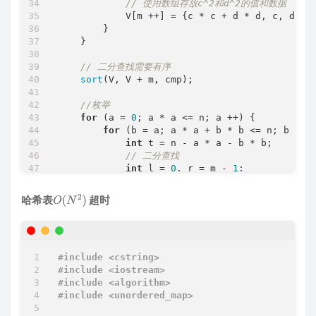
// 使用数组存放c^2和d^2的值和数据
            V[m ++] = {c * c + d * d, c, d};

        }

    }

// 二分查找需要有序
sort
(V, V + m, cmp);

//枚举
for
 (a = 
0
; a * a <= n; a ++) {

for
 (b = a; a * a + b * b <= n; b ++) 
int
 t = n - a * a - b * b;

// 二分查找
int
 l = 
0
, r = m - 
1
;

while
(l < r) {

int
 mid = l + r >> 
1
;

哈希表
超时
O
(
N
2
)
if
 (V[mid].t >= t) r = mid;

else
 l = mid + 
1
;

            }

if
 (V[l].t == t) {

#
include
<cstring>
printf
(
"%d %d %d %d"
, a, b, V[
#
include
<iostream>
exit
(
0
);

#
include
<algorithm>
            }

#
include
<unordered_map>
        }
