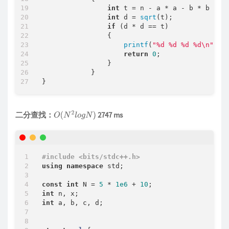
int
 t = n - a * a - b * b - c 
int
 d = 
sqrt
(t);

if
 (d * d == t)

                {

printf
(
"%d %d %d %d\n"
, a,
return
0
;

                }

            }

二分查找：
2747 ms
O
(
N
2
l
o
g
N
)
#
include
<bits/stdc++.h>
using
namespace
 std;

const
int
 N = 
5
 * 
1e6
 + 
10
int
int
 a, b, c, d;
