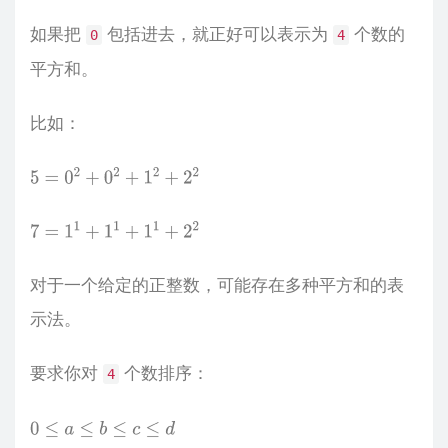
如果把
包括进去，就正好可以表示为
个数的
0
4
平方和。
比如：
5
=
0
2
+
0
2
+
1
2
+
2
2
7
=
1
1
+
1
1
+
1
1
+
2
2
对于一个给定的正整数，可能存在多种平方和的表
示法。
要求你对
个数排序：
4
0
≤
a
≤
b
≤
c
≤
d