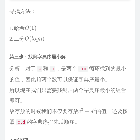
寻找方法：
哈希
O
(
1
)
二分
O
(
l
o
g
n
)
第三步：找到字典序最小解
分析：对于
和
，是两个
循环找到的最小
a
b
for
的值，因此前两个数可以保证字典序最小。
所以现在我们只需要找到后两个字典序最小的组合
即可。
故存放的时候我们不仅要存放
的值，还要按
c
2
+
d
2
照
的字典序排先后顺序。
c,d