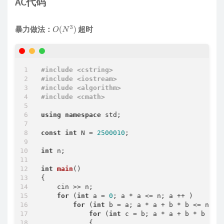
AC代码
暴力做法：
超时
O
(
N
3
)
#
include
<cstring>
#
include
<iostream>
#
include
<algorithm>
#
include
<cmath>
using
namespace
 std;

const
int
 N = 
2500010
;

int
 n;

int
main
()
{

    cin >> n;

for
 (
int
 a = 
0
; a * a <= n; a ++ )

for
 (
int
 b = a; a * a + b * b <= n; b 
for
 (
int
 c = b; a * a + b * b + c 
            {
