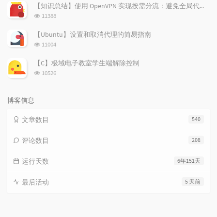
次
【知识总结】使用 OpenVPN 实现按需分流：避免全局代理泄露隐私
数:
浏
11388
览
次
【Ubuntu】设置和取消代理的简易指南
数:
浏
11004
览
次
【C】极域电子教室学生端解除控制
数:
浏
10526
览
次
数:
博客信息
文章数目
540
评论数目
208
运行天数
6年151天
最后活动
5 天前