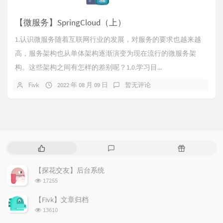
【微服务】SpringCloud（上）
1.认识微服务随着互联网行业的发展，对服务的要求也越来越
高，服务架构也从单体架构逐渐演变为现在流行的微服务架
构。这些架构之间有怎样的差别呢？1.0.学习目...
Fivk
2022 年 08 月 09 日
暂无评论
热
最
随
门
新
机
文
评
文
【探花交友】后台系统
章
论
章
浏
17255
览
次
【Fivk】文章归档
数:
浏
13610
览