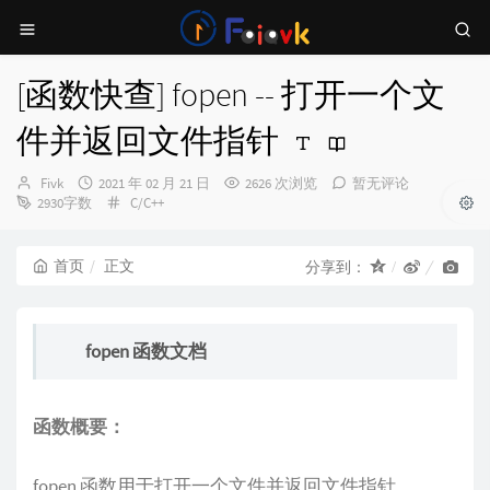
[函数快查] fopen -- 打开一个文
件并返回文件指针
博
发
Fivk
2021 年 02 月 21 日
2626 次浏览
暂无评论
主：
布
分
2930字数
C/C++
时
类：
间：
首页
正文
分享到：
fopen 函数文档
函数概要：
fopen 函数用于打开一个文件并返回文件指针。