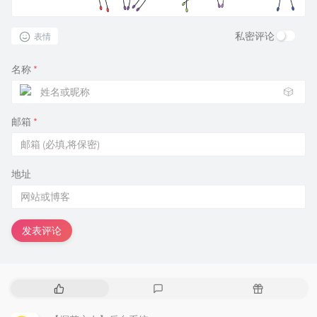
私密评论
表情
名称
*
🎲
邮箱
*
地址
发表评论
热
最
随
门
新
机
文
评
文