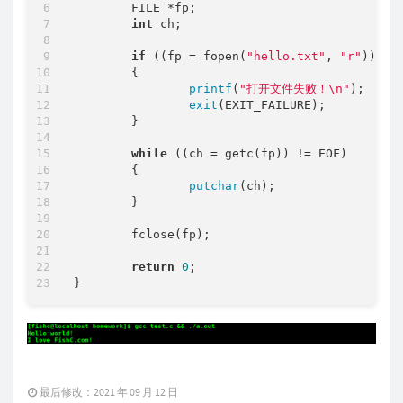
        FILE *fp;

int
 ch;

if
 ((fp = fopen(
"hello.txt"
, 
"r"
)) ==
        {

printf
(
"打开文件失败！\n"
);

exit
(EXIT_FAILURE);

        }

while
 ((ch = getc(fp)) != EOF)

        {

putchar
(ch);

        }

        fclose(fp);

return
0
;

最后修改：2021 年 09 月 12 日