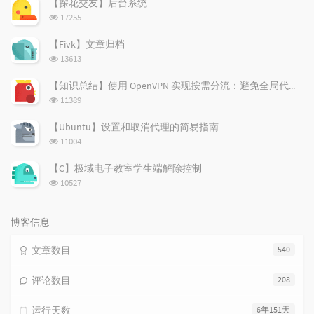
【探花交友】后台系统
章
论
章
浏
17255
览
次
【Fivk】文章归档
数:
浏
13613
览
次
【知识总结】使用 OpenVPN 实现按需分流：避免全局代理泄露隐私
数:
浏
11389
览
次
【Ubuntu】设置和取消代理的简易指南
数:
浏
11004
览
次
【C】极域电子教室学生端解除控制
数:
浏
10527
览
次
数:
博客信息
文章数目
540
评论数目
208
运行天数
6年151天