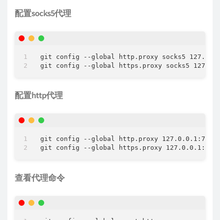
配置socks5代理
git config --global http.proxy socks5 127.0.0.
配置http代理
git config --global http.proxy 127.0.0.1:7890

查看代理命令