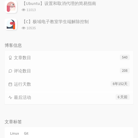
次
【Ubuntu】设置和取消代理的简易指南
数:
浏
11013
览
次
【C】极域电子教室学生端解除控制
数:
浏
10535
览
次
数:
博客信息
文章数目
540
评论数目
208
运行天数
6年152天
最后活动
6 天前
文章标签
Linux
Git