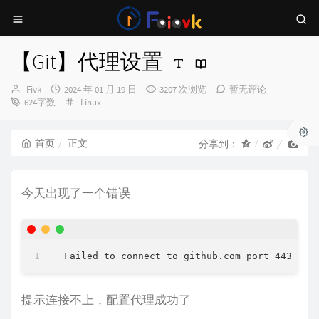
【Git】代理设置
博
发
Fivk
2024 年 01 月 19 日
3207 次浏览
暂无评论
主：
布
分
624字数
Linux
时
类：
间：
首页
正文
分享到：
今天出现了一个错误
提示连接不上，配置代理成功了