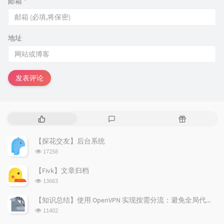
邮箱
*
地址
发表评论
热
最
随
门
新
机
文
评
文
【探花交友】后台系统
章
论
章
浏
17258
览
次
【Fivk】文章归档
数:
浏
13663
览
次
【知识总结】使用 OpenVPN 实现按需分流：避免全局代理泄露隐私
数:
浏
11402
览