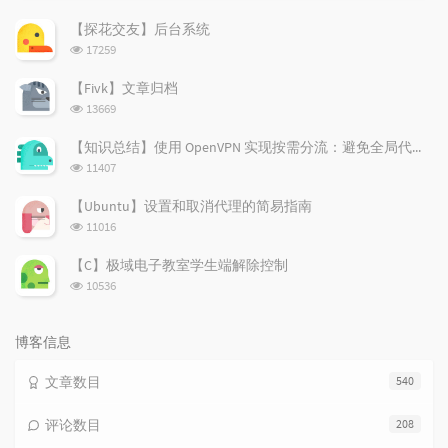
门
新
机
文
评
文
【探花交友】后台系统
章
论
章
浏
17259
览
次
【Fivk】文章归档
数:
浏
13669
览
次
【知识总结】使用 OpenVPN 实现按需分流：避免全局代理泄露隐私
数:
浏
11407
览
次
【Ubuntu】设置和取消代理的简易指南
数:
浏
11016
览
次
【C】极域电子教室学生端解除控制
数:
浏
10536
览
次
数:
博客信息
文章数目
540
评论数目
208