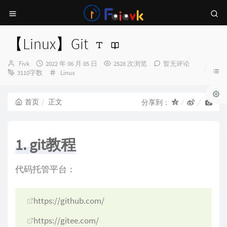
【Linux】Git
博
发
Fivk
2022 年 06 月 05 日
2528 次浏览
暂无评论
主：
布
分
3110字数
Linux
时
类：
间：
首页
正文
分享到：
1. git教程
代码托管平台：
https://github.com/
https://gitee.com/