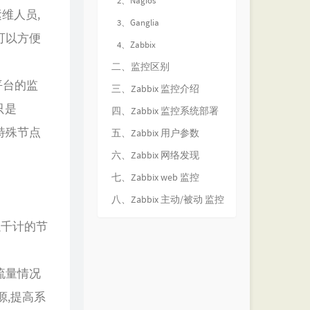
2、Nagios
维人员,
3、Ganglia
可以方便
4、Zabbix
二、监控区别
平台的监
三、Zabbix 监控介绍
只是
四、Zabbix 监控系统部署
特殊节点
五、Zabbix 用户参数
六、Zabbix 网络发现
七、Zabbix web 监控
八、Zabbix 主动/被动 监控
数以千计的节
络流量情况
源,提高系