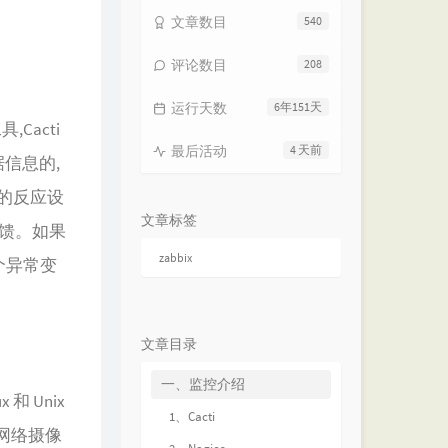
文章数目
540
评论数目
208
运行天数
6年151天
,Cacti
最后活动
4 天前
信息的,
的反应设
文章标签
反馈。如果
zabbix
个异常变
文章目录
一、监控介绍
和 Unix
1、Cacti
网络摄像