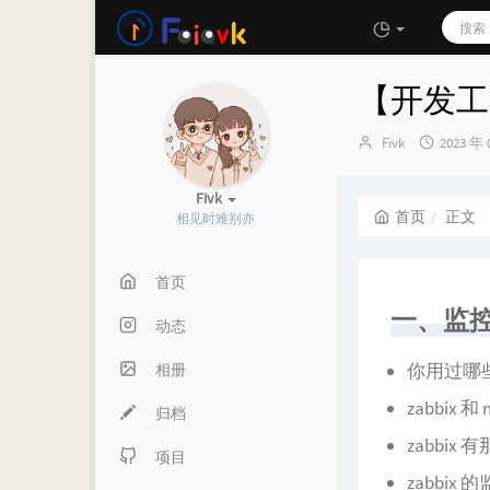
【开发工具
博
发
Fivk
2023 年 
主：
布
时
Fivk
间：
首页
正文
相见时难别亦
首页
一、监
动态
你用过哪
相册
zabbix 
归档
zabbix
项目
zabbix