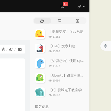
新
热
最
随
门
新
机
文
评
文
【探花交友】后台系统
章
论
章
浏
17252
览
次
【Fivk】文章归档
：
数:
浏
13595
览
次
【知识总结】使用 OpenVPN 实现按需分流：避免全局代理泄露隐私
数:
浏
11377
览
次
【Ubuntu】设置和取消代理的简易指南
数:
浏
10999
览
次
【C】极域电子教室学生端解除控制
数:
浏
10520
览
次
博客信息
数: