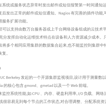
在系统或服务状态异常时发出邮件或短信报警第一时间通知运
后发出正常的邮件或短信通知。Nagios 有完善的插件功能,
用服务扩展功能。
os 已经可以支持由数万台服务器或上千台网络设备组成的云技术
以充分发挥自动化运维技术特点在设备和人力资源减少成本。
s 无法将多个相同应用集群的数据集合起来,也不能监控到集群中
恢复。
a
a 是 UC Berkeley 发起的一个开源集群监视项目,设计用于测量
lia 的核心包含 gmond、gmetad 以及一个 Web 前端。
监控系统性能,如:CPU 、内存、硬盘利用率, I/O 负载、网
曲线很容易见到每个节点的工作状态,对合理调整、分配系统资