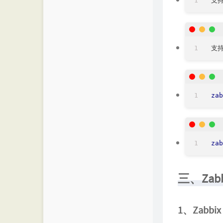
支持
zab
zab
三、Zab
1、Zabb