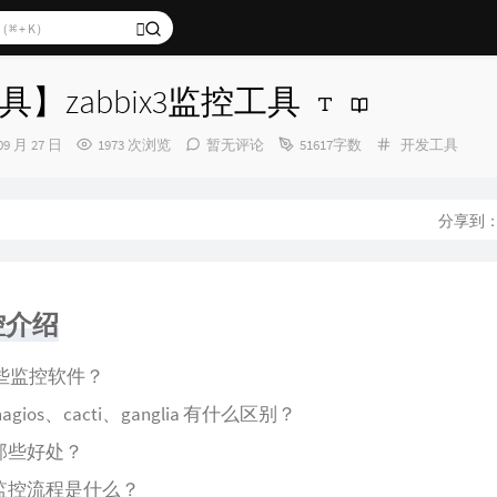
】zabbix3监控工具
分
09 月 27 日
1973 次浏览
暂无评论
51617字数
开发工具
类：
分享到
控介绍
些监控软件？
和 nagios、cacti、ganglia 有什么区别？
 有那些好处？
 的监控流程是什么？