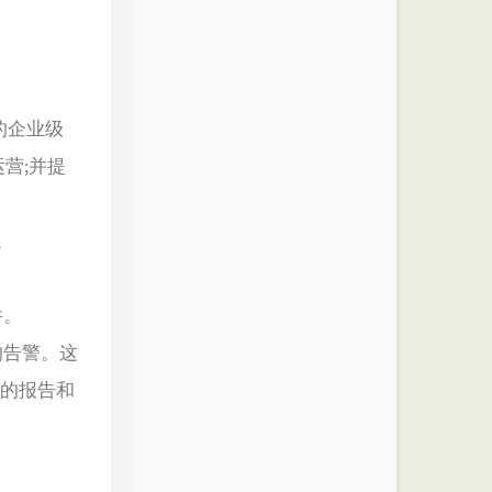
能的企业级
运营;并提
持。
件。
的告警。这
色的报告和