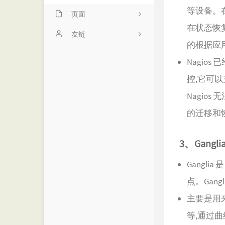
等设备。
页面
在状态恢复
项目
友链
的根据应
动态
诺仙の客栈
Nagi
留言
MOMENT
控,它可
友链
优世界
Nagio
的迁移和
归档
阁主学习小站
书影
3、Gangli
Gangli
点。Gang
主要是用来
等,通过