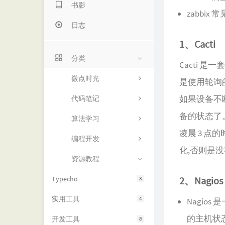
书影
zabbix
日志
1、Cacti
分类
Cacti 是一
微点时光
是使用轮询
如果设备不
代码笔记
备的状态了。
算法学习
凌晨 3 
编程开发
化,否则是
资源教程
Typecho
2、Nagios
3
实用工具
4
Nagios
的主机状
开发工具
8