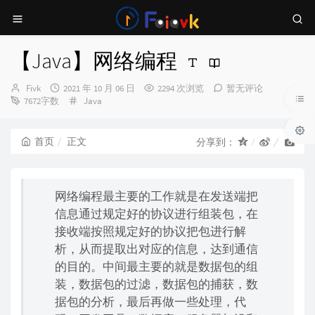
【Java】网络编程
博
发
Fivk
2021 年 10 月 06 日
2294 次浏览
暂无评论
主：
布
分
7672字数
Java
时
类：
间：
首页
正文
分享到：
网络编程最主要的工作就是在发送端把
信息通过规定好的协议进行组装包，在
接收端按照规定好的协议把包进行解
析，从而提取出对应的信息，达到通信
的目的。中间最主要的就是数据包的组
装，数据包的过滤，数据包的捕获，数
据包的分析，最后再做一些处理，代