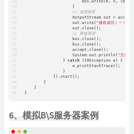
                        bos.write(b, 
0
, len);

                    }

// 信息回写
                    OutputStream out = accept.
                    out.write(
"接收成功！！！"
.g
                    out.close();

// 释放资源
                    bos.close();

                    bis.close();

                    accept.close();

                    System.out.println(
"文件上
                } 
catch
 (IOException e) {

                    e.printStackTrace();

                }

            }).start();

        }

    }

6、模拟B\S服务器案例