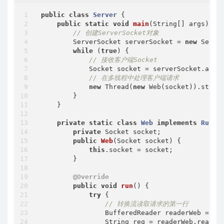
public
class
Server
{

public
static
void
main
(String[] args)
th
// 创建ServerSocket对象
        ServerSocket serverSocket = 
new
 Serve
while
 (
true
) {

// 接收客户端Socket
            Socket socket = serverSocket.accep
// 在多线程中处理客户端请求
new
 Thread(
new
 Web(socket)).start(
        }

    }

private
static
class
Web
implements
Runna
private
 Socket socket;

public
Web
(Socket socket)
{

this
.socket = socket;

        }

@Override
public
void
run
()
{

try
 {

// 转换流读取请求的第一行
                BufferedReader readerWeb = 
ne
                String req = readerWeb.readLin