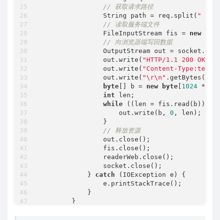
// 获取请求路径
                String path = req.split(
" "
)[
// 读取服务端文件
                FileInputStream fis = 
new
 Fil
// 向浏览器端写回数据
                OutputStream out = socket.getO
                out.write(
"HTTP/1.1 200 OK\r\
                out.write(
"Content‐Type:text/
                out.write(
"\r\n"
.getBytes());

byte
[] b = 
new
byte
[
1024
 * 
3
];
int
 len;

while
 ((len = fis.read(b)) !=
                    out.write(b, 
0
, len);

                }

// 释放资源
                out.close();

                fis.close();

                readerWeb.close();

                socket.close();

            } 
catch
 (IOException e) {

                e.printStackTrace();

            }

        }

    }
