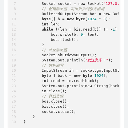
        Socket socket = 
new
 Socket(
"127.0.0.1
// 创建输出流，写出数据到服务器端
        BufferedOutputStream bos = 
new
 Buffer
byte
[] b = 
new
byte
[
1024
 * 
8
];

int
 len;

while
 ((len = bis.read(b)) != -
1
) {

            bos.write(b, 
0
, len);

            bos.flush();

        }

// 终止输出流
        socket.shutdownOutput();

        System.out.println(
"发送完毕！"
);

// 解析回写
        InputStream in = socket.getInputStream
byte
[] back = 
new
byte
[
1024
];

int
 read = in.read(back);

        System.out.println(
new
 String(back, 
0
        in.close();

// 释放资源
        bos.close();

        bis.close();

        socket.close();

    }
