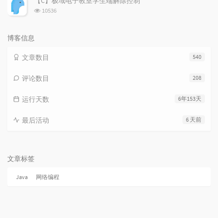
【C】极域电子教室学生端解除控制
数:
浏
10536
览
次
数:
博客信息
文章数目
540
评论数目
208
运行天数
6年153天
最后活动
6 天前
文章标签
Java
网络编程