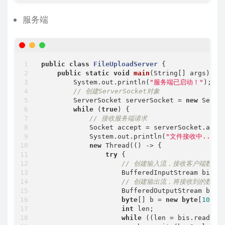
服务端
public
class
FileUploadServer
{

public
static
void
main
(String[] args)
th
        System.out.println(
"服务端已启动！"
);

// 创建ServerSocket对象
        ServerSocket serverSocket = 
new
 Serve
while
 (
true
) {

// 接收服务端请求
            Socket accept = serverSocket.accep
            System.out.println(
"文件接收中..."
);
new
 Thread(() -> {

try
 {

// 创建输入流，接收客户端数据
                    BufferedInputStream bis =
// 创建输出流，将接收到的数据
                    BufferedOutputStream bos 
byte
[] b = 
new
byte
[
1024
 
int
 len;

while
 ((len = bis.read(b)