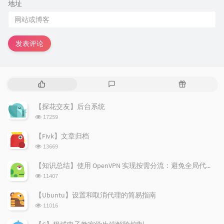
地址
发表评论
热
最
随
门
新
机
文
评
文
【探花交友】后台系统
章
论
章
浏
17259
览
次
【Fivk】文章归档
数:
浏
13669
览
次
【知识总结】使用 OpenVPN 实现按需分流：避免全局代理泄露隐私
数:
浏
11407
览
次
【Ubuntu】设置和取消代理的简易指南
数:
浏
11016
览
次