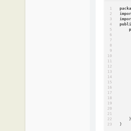
pack
impo
impo
publ
    
    
    
    
    
    
    
    
     
     
    
    }