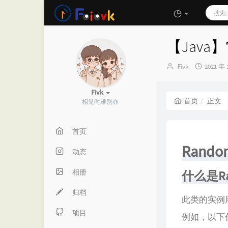
【Java】
博
发
Fivk
2021 年 
主：
布
时
Fivk
间：
首页
正文
相见时难别亦
首页
Rand
动态
相册
什么是Ra
归档
此类的实例
项目
例如，以下