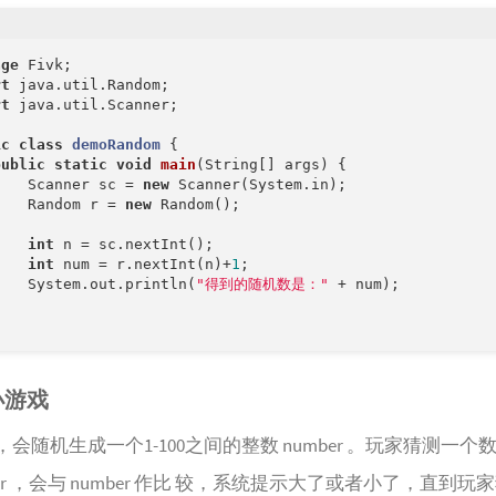
age
rt
rt
 java.util.Scanner;

ic
class
demoRandom
{

public
static
void
main
(String[] args)
{

    Scanner sc = 
new
 Scanner(System.in);

    Random r = 
new
 Random();

int
 n = sc.nextInt();

int
 num = r.nextInt(n)+
1
;

    System.out.println(
"得到的随机数是："
 + num);



小游戏
会随机生成一个1-100之间的整数 number 。玩家猜测一个
mber ，会与 number 作比 较，系统提示大了或者小了，直到