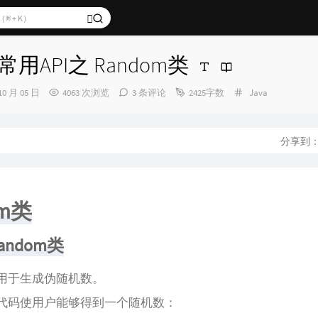
常用API之 Random类
分
10 月 05 日
4063 次浏览
3 条评论
2425字数
Java
类：
分享到
om类
ndom类
用于生成伪随机数。
代码使用户能够得到一个随机数：