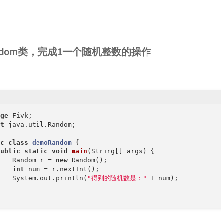
andom类，完成1一个随机整数的操作
age
rt
 java.util.Random;

ic
class
demoRandom
{

public
static
void
main
(String[] args)
{

    Random r = 
new
 Random();

int
 num = r.nextInt();

    System.out.println(
"得到的随机数是："
 + num);


