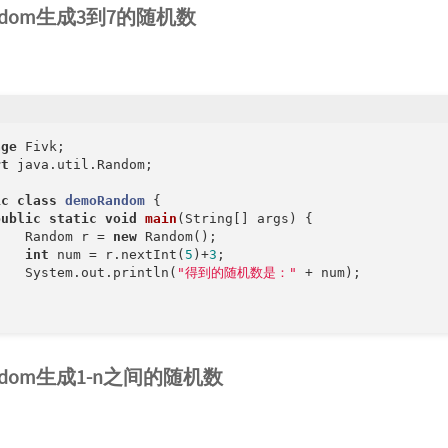
ndom生成3到7的随机数
age
rt
 java.util.Random;

ic
class
demoRandom
{

public
static
void
main
(String[] args)
{

    Random r = 
new
 Random();

int
 num = r.nextInt(
5
)+
3
;

    System.out.println(
"得到的随机数是："
 + num);



ndom生成1-n之间的随机数