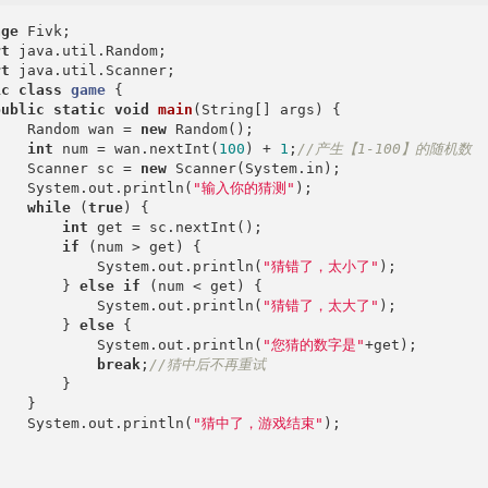
age
rt
rt
ic
class
game
{

public
static
void
main
(String[] args)
{

    Random wan = 
new
 Random();

int
 num = wan.nextInt(
100
) + 
1
;
//产生【1-100】的随机数
    Scanner sc = 
new
 Scanner(System.in);

    System.out.println(
"输入你的猜测"
);

while
 (
true
) {

int
 get = sc.nextInt();

if
 (num > get) {

            System.out.println(
"猜错了，太小了"
);

        } 
else
if
 (num < get) {

            System.out.println(
"猜错了，太大了"
);

        } 
else
 {

            System.out.println(
"您猜的数字是"
+get);

break
;
//猜中后不再重试
       }

   }

    System.out.println(
"猜中了，游戏结束"
);


