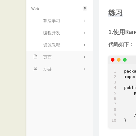
Web
5
练习
算法学习
1.使用R
编程开发
代码如下：
资源教程
页面
项目
友链
pack
impo
动态
诺仙の客栈
publ
留言
MOMENT
    
友链
优世界
    
    }
归档
阁主学习小站
书影