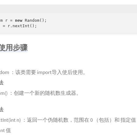
om r = 
new
m使用步骤
l.Random ：该类需要 import导入使后使用。
法
Random() ：创建一个新的随机数生成器。
法
nt nextInt(int n) ：返回一个伪随机数，范围在 0 （包括）和 指定值
nt 值