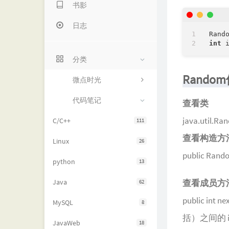
书影
日志
Rand
int
分类
Rando
微点时光
代码笔记
查看类
java.uti
C/C++
111
查看构造方
Linux
26
public 
python
13
Java
查看成员方
62
public i
MySQL
8
括）之间的 i
JavaWeb
18