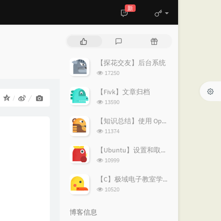
新
热
最
随
门
新
机
文
评
文
【探花交友】后台系统
章
论
章
浏
17250
览
次
【Fivk】文章归档
：
数:
浏
13590
览
次
【知识总结】使用 OpenVPN 实现按需分流：避免全局代理泄露隐私
数:
浏
11374
览
次
【Ubuntu】设置和取消代理的简易指南
数:
浏
10999
览
次
【C】极域电子教室学生端解除控制
数:
浏
10520
览
次
博客信息
数: