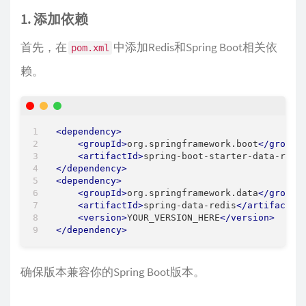
1. 添加依赖
首先，在
中添加Redis和Spring Boot相关依
pom.xml
赖。
<
dependency
>
<
groupId
>
org.springframework.boot
</
groupI
<
artifactId
>
spring-boot-starter-data-redi
</
dependency
>
<
dependency
>
<
groupId
>
org.springframework.data
</
groupI
<
artifactId
>
spring-data-redis
</
artifactId
<
version
>
YOUR_VERSION_HERE
</
version
>
</
dependency
>
确保版本兼容你的Spring Boot版本。