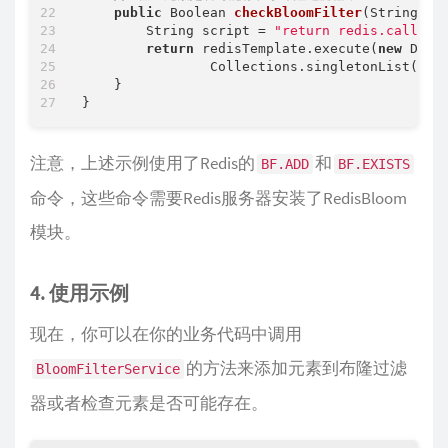
public
 Boolean 
checkBloomFilter
(String fi
        String script = 
"return redis.call('B
return
 redisTemplate.execute(
new
 Defa
                Collections.singletonList(fil
    }

注意，上述示例使用了Redis的
和
BF.ADD
BF.EXISTS
命令，这些命令需要Redis服务器安装了RedisBloom
模块。
4. 使用示例
现在，你可以在你的业务代码中调用
的方法来添加元素到布隆过滤
BloomFilterService
器或者检查元素是否可能存在。