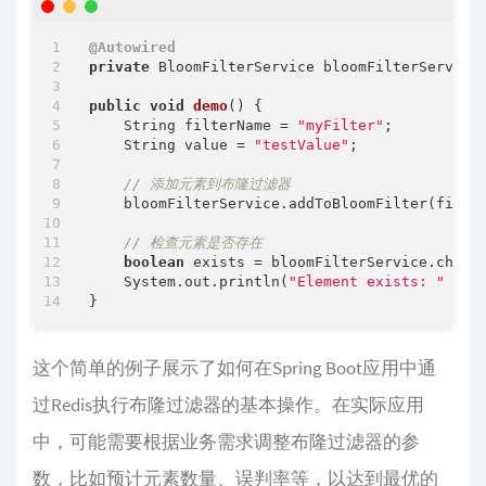
@Autowired
private
 BloomFilterService bloomFilterService;
public
void
demo
()
{

    String filterName = 
"myFilter"
;

    String value = 
"testValue"
;

// 添加元素到布隆过滤器
    bloomFilterService.addToBloomFilter(filter
// 检查元素是否存在
boolean
 exists = bloomFilterService.checkB
    System.out.println(
"Element exists: "
 + ex
这个简单的例子展示了如何在Spring Boot应用中通
过Redis执行布隆过滤器的基本操作。在实际应用
中，可能需要根据业务需求调整布隆过滤器的参
数，比如预计元素数量、误判率等，以达到最优的