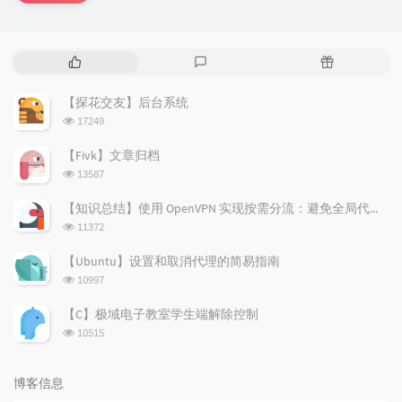
热
最
随
门
新
机
文
评
文
【探花交友】后台系统
章
论
章
浏
17249
览
次
【Fivk】文章归档
数:
浏
13587
览
次
【知识总结】使用 OpenVPN 实现按需分流：避免全局代理泄露隐私
数:
浏
11372
览
次
【Ubuntu】设置和取消代理的简易指南
数:
浏
10997
览
次
【C】极域电子教室学生端解除控制
数:
浏
10515
览
次
数:
博客信息