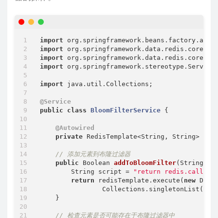
import
import
import
import
 org.springframework.stereotype.Service;
import
 java.util.Collections;

@Service
public
class
BloomFilterService
{

@Autowired
private
 RedisTemplate<String, String> redi
// 添加元素到布隆过滤器
public
 Boolean 
addToBloomFilter
(String fi
        String script = 
"return redis.call('B
return
 redisTemplate.execute(
new
 Defa
                Collections.singletonList(fil
    }

// 检查元素是否可能存在于布隆过滤器中