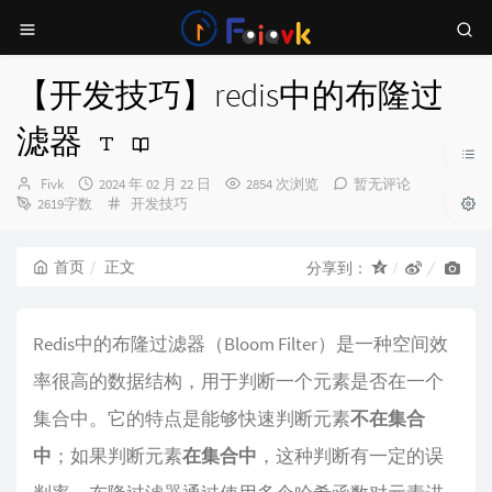
【开发技巧】redis中的布隆过
滤器
博
发
Fivk
2024 年 02 月 22 日
2854 次浏览
暂无评论
主：
布
分
2619字数
开发技巧
时
类：
间：
首页
正文
分享到：
Redis中的布隆过滤器（Bloom Filter）是一种空间效
率很高的数据结构，用于判断一个元素是否在一个
集合中。它的特点是能够快速判断元素
不在集合
中
；如果判断元素
在集合中
，这种判断有一定的误