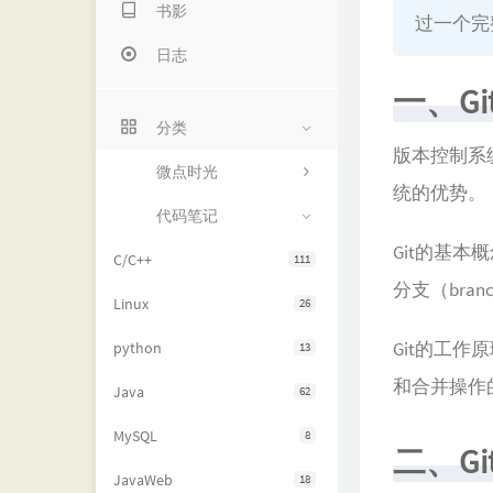
书影
过一个完
日志
一、G
分类
版本控制系
微点时光
统的优势。
代码笔记
Git的基本概
C/C++
111
分支（bra
Linux
26
Git的工
python
13
和合并操作
Java
62
MySQL
8
二、G
JavaWeb
18