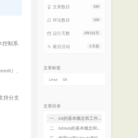
。
文章数目
540
评论数目
208
运行天数
6年151天
本控制系
最后活动
5 天前
文章标签
mmit）、
Linux
Git
并支持分支
文章目录
一、Git的基本概念和工作原理
二、GitHub的基本概念和功能