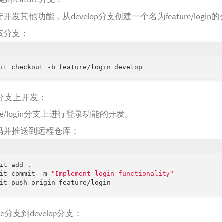
开发其他功能，从develop分支创建一个名为feature/login
该分支：
re分支上开发：
ture/login分支上进行登录功能的开发。
码并推送到远程仓库：
it add .

it commit -m 
"Implement login functionality"
ure分支到develop分支：