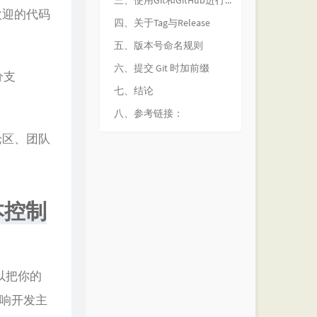
三、使用Git和GitHub进行团队协作和版本控制的完整案例
欢迎的代码
四、关于Tag与Release
五、版本号命名规则
六、提交 Git 时加前缀
分支
七、结论
八、参考链接：
论区、团队
本控制
以把你的
影响开发主