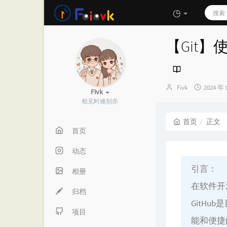
【Git】
博
发
Fivk
2024 年 
Fivk
主：
布
相见时难别亦
时
间：
首页
正文
首页
动态
引言：
相册
在软件开
归档
GitH
项目
能和便捷