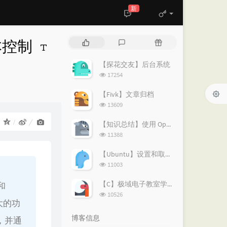
新
本控制
热
最
随
门
新
机
文
评
文
【探花交友】后台系统
章
论
章
浏
17254
览
次
【Fivk】文章归档
数:
浏
13609
览
次
：
【知识总结】使用 OpenVPN 实现按需分流：避免全局代理泄露隐私
数:
浏
11388
览
次
【Ubuntu】设置和取消代理的简易指南
数:
浏
11003
览
次
【C】极域电子教室学生端解除控制
和
数:
浏
10526
大的功
览
次
博客信息
，并通
数: