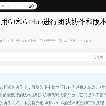
使用Git和GitHub进行团队协作和版
分
01 月 25 日
3526 次浏览
暂无评论
7554字数
Linux
类：
分享到
发和团队协作中，有效的版本控制和协作工具至关重要。Git
ub是目前最流行的版本控制系统和代码托管平台，它们提供了强
的协作方式。本文将介绍Git和GitHub的基本概念和工作原理