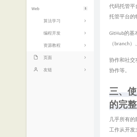
代码托管平
Web
5
托管平台的
算法学习
GitHub的
编程开发
（branch）
资源教程
页面
协作和社交
项目
友链
协作等。
动态
诺仙の客栈
三、使
留言
MOMENT
的完整
友链
优世界
归档
阁主学习小站
几乎所有的
工作从开发
书影