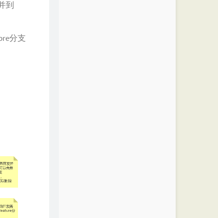
并到
re分支