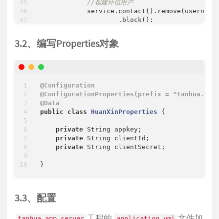
//创建环信用户
            service.contact().remove(username1
                    .block();

return
true
;

        }
catch
 (Exception e) {

3.2、编写Properties对象
            log.error(
"删除联系人失败~"
);

        }

return
false
;

    }

@Configuration
//发送消息
@ConfigurationProperties(prefix = "tanhua.hua
public
 Boolean 
sendMsg
(String username,St
@Data
try
 {

public
class
HuanXinProperties
{

//接收人用户列表
            Set<String> set = CollUtil.newHash
private
 String appkey;

//文本消息
private
 String clientId;

            EMTextMessage message = 
new
 EMTex
private
 String clientSecret;

//发送消息  from：admin是管理员发送
            service.message().send(
"admin"
,
"u
                    set,message,
null
).block();
return
true
;

        }
catch
 (Exception e) {

3.3、配置
            log.error(
"删除联系人失败~"
);

        }

return
false
;

工程的
文件加
tanhua-app-server
application.yml