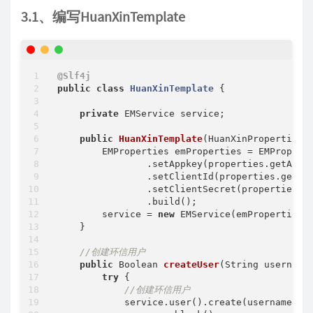
3.1、编写HuanXinTemplate
@Slf4j
public
class
HuanXinTemplate
{

private
 EMService service;

public
HuanXinTemplate
(HuanXinProperties 
        EMProperties emProperties = EMProperti
                .setAppkey(properties.getAppke
                .setClientId(properties.getCli
                .setClientSecret(properties.ge
                .build();

        service = 
new
 EMService(emProperties);
    }

//创建环信用户
public
 Boolean 
createUser
(String username
try
 {

//创建环信用户
            service.user().create(username.toL