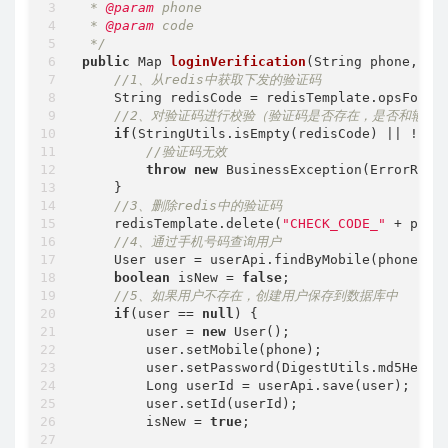
 * 
@param
 phone

 * 
@param
 code

 */
public
 Map 
loginVerification
(String phone, St
//1、从redis中获取下发的验证码
    String redisCode = redisTemplate.opsForVa
//2、对验证码进行校验（验证码是否存在，是否和输入
if
(StringUtils.isEmpty(redisCode) || !redi
//验证码无效
throw
new
 BusinessException(ErrorResul
    }

//3、删除redis中的验证码
    redisTemplate.delete(
"CHECK_CODE_"
 + phone
//4、通过手机号码查询用户
    User user = userApi.findByMobile(phone);

boolean
 isNew = 
false
;

//5、如果用户不存在，创建用户保存到数据库中
if
(user == 
null
) {

        user = 
new
 User();

        user.setMobile(phone);

        user.setPassword(DigestUtils.md5Hex(
"
        Long userId = userApi.save(user);

        user.setId(userId);

        isNew = 
true
;
