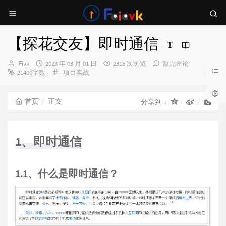
【探花交友】即时通信
博
发
Fivk
2023 年 03 月 01 日
2316 次浏览
暂无评论
主：
布
分
21400字数
项目实战
时
类：
间：
首页
正文
分享到：
1、即时通信
1.1、什么是即时通信？