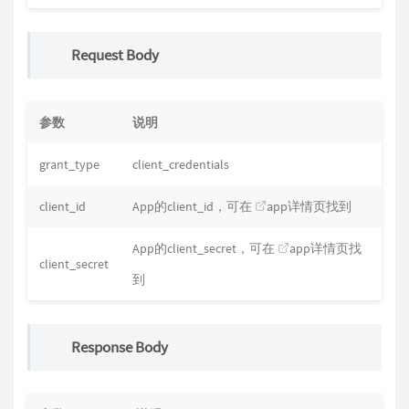
Request Body
参数
说明
grant_type
client_credentials
client_id
App的client_id，可在
app详情页找到
App的client_secret，可在
app详情页找
client_secret
到
Response Body