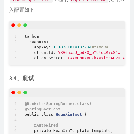
    }

入配置如下
tanhua:
huanxin:
appkey:
1110201018107234
#tanhua
clientId:
YXA6nxJJ_pdEQ_eYUlqcRicS4w
clientSecret:
YXA6GMUxVEZhAvxlMn4OvHSXbWu
3.4、测试
@RunWith(SpringRunner.class)
@SpringBootTest
public
class
HuanXinTest
{

@Autowired
private
 HuanXinTemplate template;
