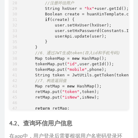
//注册环信用户
        String hxUser = 
"hx"
+user.getId();

        Boolean create = huanXinTemplate.creat
if
(create) {

            user.setHxUser(hxUser);

            user.setHxPassword(Constants.INIT_
            userApi.update(user);

        }

    }

//6、通过JWT生成token(存入id和手机号码)
    Map tokenMap = 
new
 HashMap();

    tokenMap.put(
"id"
,user.getId());

    tokenMap.put(
"mobile"
,phone);

    String token = JwtUtils.getToken(tokenMap)
//7、构造返回值
    Map retMap = 
new
 HashMap();

    retMap.put(
"token"
,token);

    retMap.put(
"isNew"
,isNew);

return
 retMap;

4.2、查询环信用户信息
在app中，用户登录后需要根据用户名密码登录环