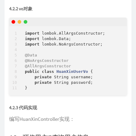
4.2.2 vo对象
import
import
import
 lombok.NoArgsConstructor;

@Data
@NoArgsConstructor
@AllArgsConstructor
public
class
HuanXinUserVo
{

private
 String username;

private
 String password;

4.2.3 代码实现
编写HuanXinController实现：