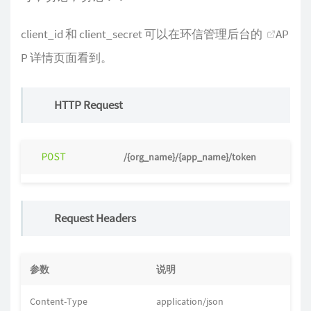
client_id 和 client_secret 可以在环信管理后台的
AP
P 详情页面
看到。
HTTP Request
/
{org_name}/{app_name}/token
Request Headers
参数
说明
Content-Type
application/json