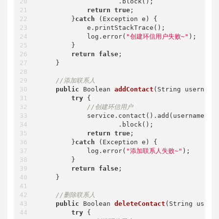
                    .block();

return
true
;

        }
catch
 (Exception e) {

            e.printStackTrace();

            log.error(
"创建环信用户失败~"
);

        }

return
false
;

    }

//添加联系人
public
 Boolean 
addContact
(String username
try
 {

//创建环信用户
            service.contact().add(username1,us
                    .block();

return
true
;

        }
catch
 (Exception e) {

            log.error(
"添加联系人失败~"
);

        }

return
false
;

    }

//删除联系人
public
 Boolean 
deleteContact
(String usern
try
 {
