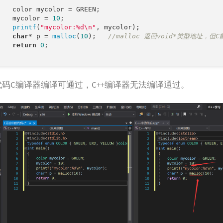
 = GREEN;

	mycolor = 
10
;

printf
(
"mycolor:%d\n"
, mycolor);

char
* p = 
malloc
(
10
);	
//malloc 返回void*类型地址，
return
0
;

代码C编译器编译可通过，C++编译器无法编译通过。