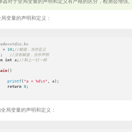
编译器对于全局变量的声明和定义有严格的区分，检测会增强
全局变量的声明和定义：
lude
<stdio.h>
a = 
10
;
//赋值，当作定义
 a;	 
//没有赋值，当作声明
rn
int
 a;
//和上一行一样
main
()
printf
(
"a = %d\n"
, a);

return
0
;

下的全局变量的声明和定义：