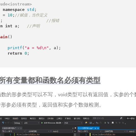
lude
<iostream>
g
namespace
std
a = 
10
;
//赋值，当作定义
 a;			
//报错
rn
int
 a;	
//声明
main
()
printf
(
"a = %d\n"
, a);

return
0
;

的所有变量都和函数名必须有类型
函数的形参类型可以不写，void类型可以有返回值，实参的个
+中形参必须有类型，返回值和实参个数做检测。