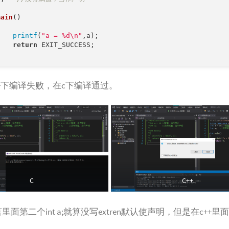
main
()
printf
(
"a = %d\n"
,a);

return
 EXIT_SUCCESS;

++下编译失败，在c下编译通过。
C
C++
里面第二个int a;就算没写extren默认使声明，但是在c++