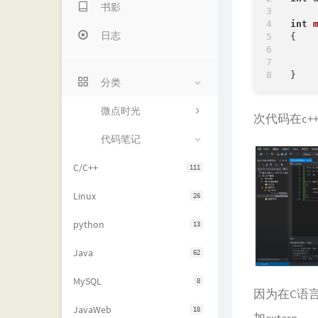
书影
int
日志
{

分类
微点时光
次代码在c
代码笔记
C/C++
111
Linux
26
python
13
Java
62
MySQL
8
因为在C语言
JavaWeb
18