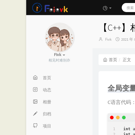
【C++
博
发
Fivk
2021 年 
主：
布
时
Fivk
间：
首页
正文
相见时难别亦
首页
全局变
动态
C语言代码
相册
归档
项目
int
 
int