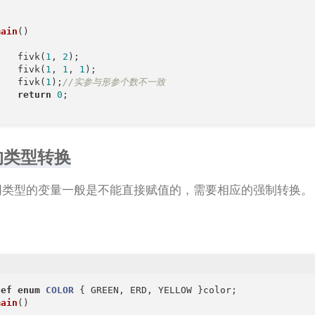
main
()
	fivk(
1
, 
2
);

	fivk(
1
, 
1
, 
1
);

	fivk(
1
);
//实参与形参个数不一致
return
0
;

的类型转换
不同类型的变量一般是不能直接赋值的，需要相应的强制转换。
：
def
enum
COLOR
 {
main
()