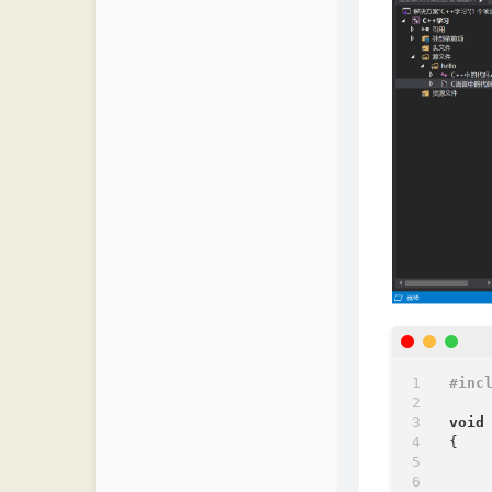
#
inc
void
{
