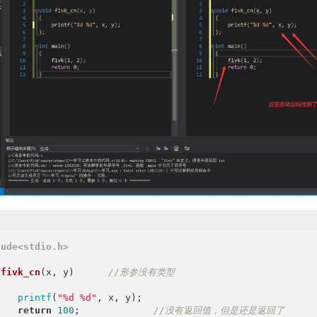
lude
<stdio.h>
fivk_cn
(x, y)
//形参没有类型
printf
(
"%d %d"
, x, y);

return
100
;		
//没有返回值，但是还是返回了