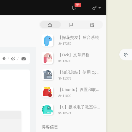
新
热
最
随
门
新
机
文
评
文
【探花交友】后台系统
章
论
章
浏
17252
览
次
【Fivk】文章归档
：
数:
浏
13600
览
次
【知识总结】使用 OpenVPN 实现按需分流：避免全局代理泄露隐私
数:
浏
11378
览
次
【Ubuntu】设置和取消代理的简易指南
数:
浏
11000
览
次
【C】极域电子教室学生端解除控制
数:
浏
10521
览
次
博客信息
数: