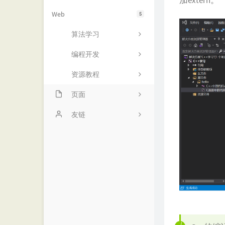
加extern。
Web
5
算法学习
编程开发
资源教程
页面
项目
友链
动态
诺仙の客栈
留言
MOMENT
友链
优世界
归档
阁主学习小站
书影