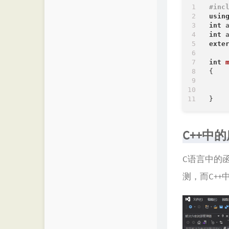
#
inc
usin
int
 
int
exte
int
{

C++中
C语言中的
测，而C+