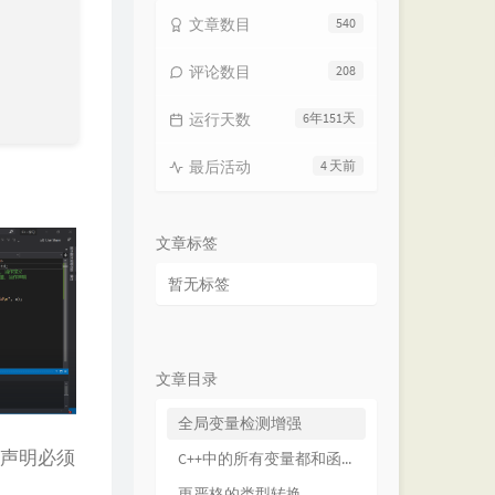
文章数目
540
评论数目
208
运行天数
6年151天
最后活动
4 天前
文章标签
暂无标签
文章目录
全局变量检测增强
里面声明必须
C++中的所有变量都和函数名必须有类型
更严格的类型转换