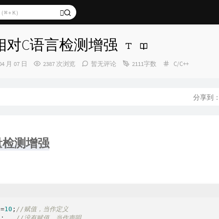
】相对C语言检测增强
分
04 月 07 日
2387 次浏览
暂无评论
2111字数
C/C++
类：
分享到
量检测增强
：
a=
10
;
//赋值，当作定义
 a;	 
//没有赋值，当作声明