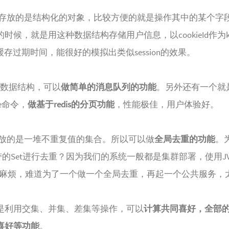
lue存放的是结构化的对象，比较方便的就是操作其中的某个字
的时候，就是用这种数据结构存储用户信息，以cookieId作为k
缓存过期时间，能很好的模拟出类似session的效果。
t的数据结构，可以
做简单的消息队列的功能
。另外还有一个就
ge命令，
做基于redis的分页功能
，性能极佳，用户体验好。
t堆放的是一堆不重复值的集合。所以可以做
全局去重的功能
。
带的Set进行去重？因为我们的系统一般都是集群部署，使用J
比较麻烦，难道为了一个做一个全局去重，再起一个公共服务，
是利用交集、并集、差集等操作，可以
计算共同喜好，全部
喜好等功能
。