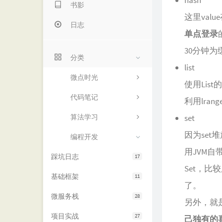
hash
书影
这里va
日志
单点登录
30分钟为
分类
list
微点时光
使用Lis
代码笔记
利用lran
算法学习
set
因为se
编程开发
用JVM自
踩坑日志
17
Set，
基础框架
11
了。
微服务栈
28
另外，就
项目实战
27
己独有的