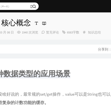
s】核心概念
分
03 月 08 日
1940 次浏览
暂无评论
6583字数
知识总结
类：
分享到
种数据类型的应用场景
啥好说的，最常规的set/get操作，value可以是String也
些复杂的计数功能的缓存。