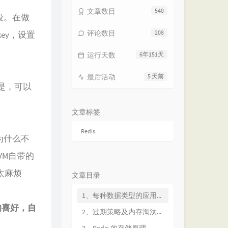
文章数目
540
段。在做
评论数目
208
ey，设置
运行天数
6年151天
最后活动
5 天前
是，可以
文章标签
Redis
为什么不
VM自带的
太麻烦
文章目录
1、每种数据类型的应用场景
的喜好，自
2、过期策略及内存淘汰机制