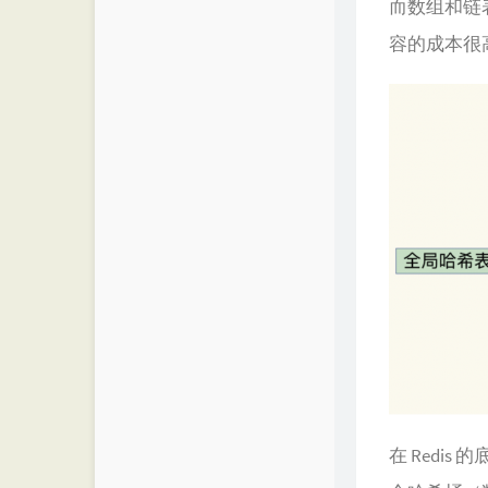
而数组和链
容的成本很
在 Redi