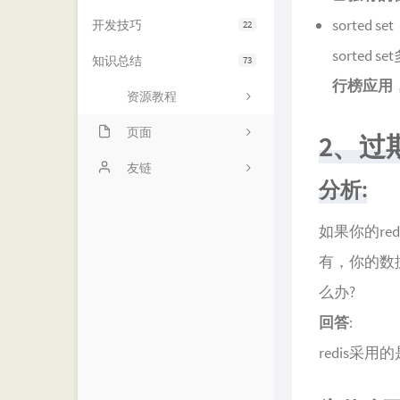
sorted set
开发技巧
22
sorted
知识总结
73
行榜应用，
资源教程
页面
2、过
项目
友链
分析:
动态
诺仙の客栈
如果你的re
留言
MOMENT
有，你的数
友链
优世界
么办?
归档
阁主学习小站
回答
:
书影
redis采用的