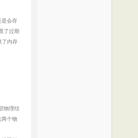
还是会存
置了过期
供了内存
底层物理结
这两个物