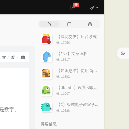
新
热
最
随
门
新
机
文
评
文
【探花交友】后台系统
章
论
章
浏
17256
览
次
【Fivk】文章归档
：
数:
浏
13617
览
次
【知识总结】使用 OpenVPN 实现按需分流：避免全局代理泄露隐私
数:
浏
11392
览
次
【Ubuntu】设置和取消代理的简易指南
数:
浏
11007
览
次
【C】极域电子教室学生端解除控制
数:
可以是数字。
浏
10528
览
次
博客信息
数: