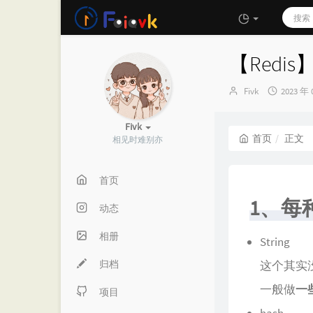
【Redi
博
发
Fivk
2023 年 
主：
布
时
Fivk
间：
首页
正文
相见时难别亦
首页
1、每
动态
相册
String
归档
这个其实没
一般做
一
项目