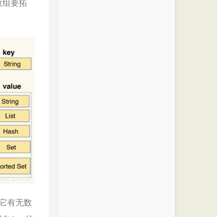
数组要拓
。
，它有无数