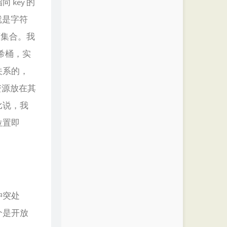
key 的
，就是字符
序集合。我
哈希桶，实
关系的，
资源放在其
比说，我
位置即
冲突处
个是开放