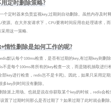
不用定时删除策略?
用一个定时器来负责监视key,过期则自动删除。虽然内存及时
PU资源。在大并发请求下，CPU要将时间应用在处理请求，
没有采用这一策略.
+惰性删除是如何工作的呢?
edis默认每个100ms检查，是否有过期的key,有过期key则
dis不是每个100ms将所有的key检查一次，而是随机抽取进行
s,全部key进行检查，redis岂不是卡死)。因此，如果只采用定
很多key到时间没有删除。
除派上用场。也就是说在你获取某个key的时候，redis会
如果设置了过期时间那么是否过期了？如果过期了此时就会删除