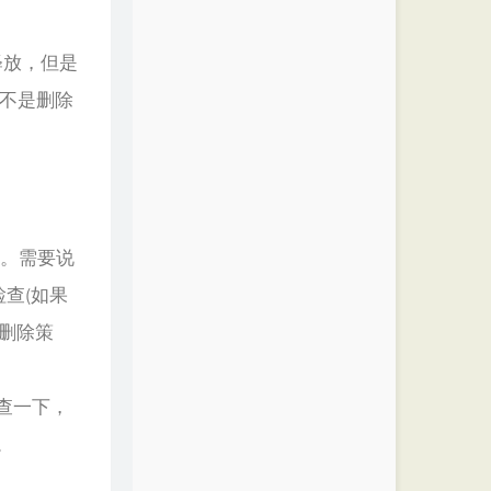
释放，但是
而不是删除
删除。需要说
检查(如果
期删除策
检查一下，
。