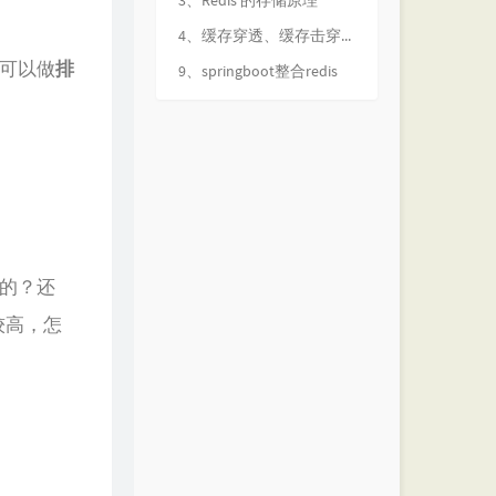
3、Redis 的存储原理
4、缓存穿透、缓存击穿、缓存雪崩
列。可以做
排
9、springboot整合redis
删的？还
较高，怎