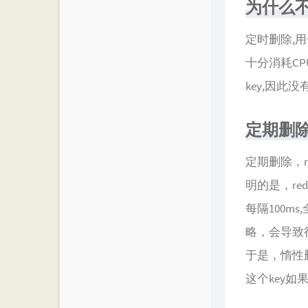
为什么
定时删除,
十分消耗C
key,因此
定期删除
定期删除，r
明的是，re
每隔100m
略，会导致
于是，惰性删
这个key