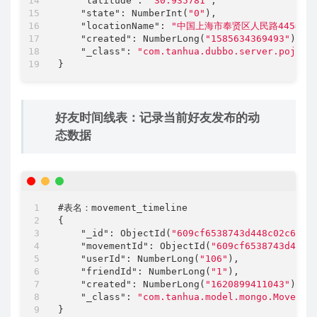
"latitude"
: 
"30.935781"
,

"state"
: NumberInt(
"0"
),

"locationName"
: 
"中国上海市奉贤区人民路445弄"
,

"created"
: NumberLong(
"1585634369493"
),

"_class"
: 
"com.tanhua.dubbo.server.pojo.P
好友时间线表：记录当前好友发布的动
态数据
#表名：movement_timeline

{

"_id"
: ObjectId(
"609cf6538743d448c02c61f0
"movementId"
: ObjectId(
"609cf6538743d448c
"userId"
: NumberLong(
"106"
),

"friendId"
: NumberLong(
"1"
),

"created"
: NumberLong(
"1620899411043"
),

"_class"
: 
"com.tanhua.model.mongo.Movemen