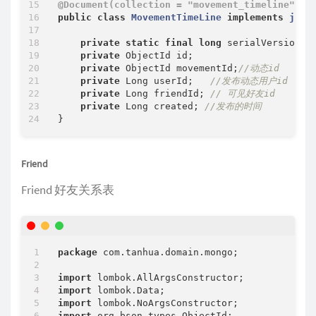
@Document(collection = "movement_timeline")
public
class
MovementTimeLine
implements
java
private
static
final
long
 serialVersionUI
private
 ObjectId id;

private
 ObjectId movementId;
//动态id
private
 Long userId;   
//发布动态用户id
private
 Long friendId; 
// 可见好友id
private
 Long created; 
//发布的时间
Friend
Friend 好友关系表
package
 com.tanhua.domain.mongo;

import
import
import
import