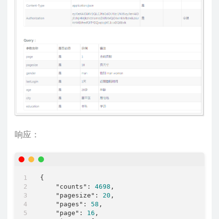
响应：
{

"counts"
: 
4698
,

"pagesize"
: 
20
,

"pages"
: 
58
,

"page"
: 
16
,
