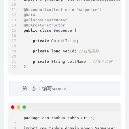
@Document(collection = "sequence")
@Data
@AllArgsConstructor
@NoArgsConstructor
public
class
Sequence
{

private
 ObjectId id;

private
long
 seqId; 
//自增序列
private
 String collName;  
//集合名称
第二步：编写service
package
 com.tanhua.dubbo.utils;

import