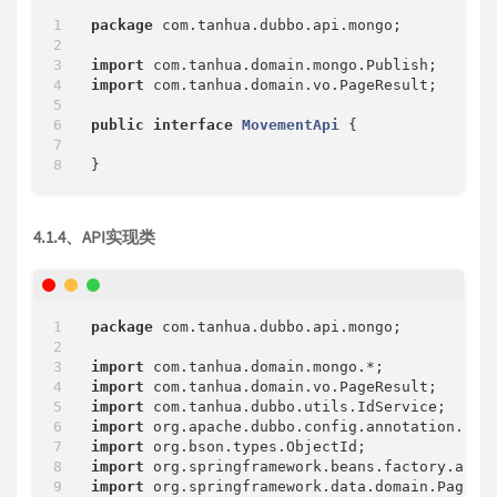
package
 com.tanhua.dubbo.api.mongo;

import
import
 com.tanhua.domain.vo.PageResult;

public
interface
MovementApi
{

4.1.4、API实现类
package
 com.tanhua.dubbo.api.mongo;

import
import
import
import
import
import
import