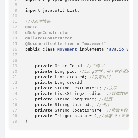
import
 java.util.List;

//动态详情表
@Data
@NoArgsConstructor
@AllArgsConstructor
@Document(collection = "movement")
public
class
Movement
implements
java
.
io
.
Seri
private
 ObjectId id; 
//主键id
private
 Long pid; 
//Long类型，用于推荐系统的
private
 Long created; 
//发布时间
private
 Long userId;

private
 String textContent; 
//文字
private
 List<String> medias; 
//媒体数据，图片
private
 String longitude; 
//经度
private
 String latitude; 
//纬度
private
 String locationName; 
//位置名称
private
 Integer state = 
0
;
//状态 0：未审（