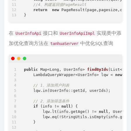
//4、构建返回值PageResult
return
new
 PageResult(page,pagesize,count
在
接口和
实现类中添
UserInfoApi
UserInfoApiImpl
加优化查询方法在
中优化SQL查询
tanhuaServer
public
 Map<Long, UserInfo> 
findByIds
(List<Lon
    LambdaQueryWrapper<UserInfo> lqw = 
new
 La
// 1、添加用户列表
    lqw.in(UserInfo::getId, userIds);

// 2、添加筛选条件
if
 (info != 
null
) {

        lqw.lt(info.getAge() != 
null
, UserInfo
        lqw.eq(!StringUtils.isEmpty(info.getGe
    }
