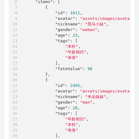
"items"
: [

        {

"id"
: 
1011
,

"avatar"
: 
"assets/images/avatar_2
"nickname"
: 
"黑马小妹"
,

"gender"
: 
"woman"
,

"age"
: 
23
,

"tags"
: [

"本科"
,

"年龄相仿"
,

"单身"
            ],

"fateValue"
: 
96
        },

        {

"id"
: 
2495
,

"avatar"
: 
"assets/images/avatar_1
"nickname"
: 
"米朵妹妹"
,

"gender"
: 
"man"
,

"age"
: 
28
,

"tags"
: [

"年龄相仿"
,

"本科"
,

"单身"
            ],
