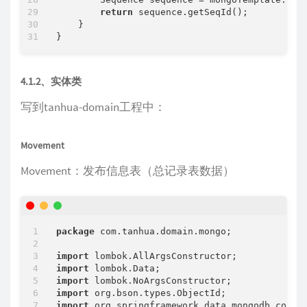
return
 sequence.getSeqId();

    }

4.1.2、实体类
写到tanhua-domain工程中：
Movement
Movement：发布信息表（总记录表数据）
package
 com.tanhua.domain.mongo;

import
import
import
import
import
 org.springframework.data.mongodb.core.m