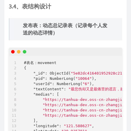
3.4、表结构设计
发布表：动态总记录表（记录每个人发
送的动态详情）
#表名：movement

{

"_id"
: ObjectId(
"5e82dc416401952928c211d8
"pid"
: NumberLong(
"10064"
),

"userId"
: NumberLong(
"6"
),

"textContent"
: 
"最悲伤却又是最痛苦的谎言，就是
"medias"
: [

"https://tanhua-dev.oss-cn-zhangjiako
"https://tanhua-dev.oss-cn-zhangjiako
"https://tanhua-dev.oss-cn-zhangjiako
"https://tanhua-dev.oss-cn-zhangjiako
    ],

"longitude"
: 
"121.588627"
,
