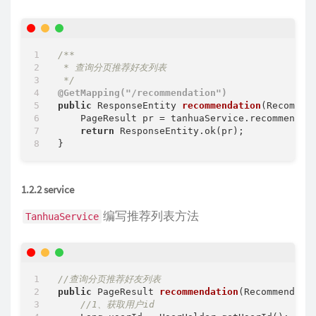
            ],

"fateValue"
: 
80
        }

    ]

/**

 * 查询分页推荐好友列表

 */
@GetMapping("/recommendation")
public
 ResponseEntity 
recommendation
(Recommen
    PageResult pr = tanhuaService.recommendati
return
 ResponseEntity.ok(pr);

1.2.2 service
编写推荐列表方法
TanhuaService
//查询分页推荐好友列表
public
 PageResult 
recommendation
(RecommendUse
//1、获取用户id