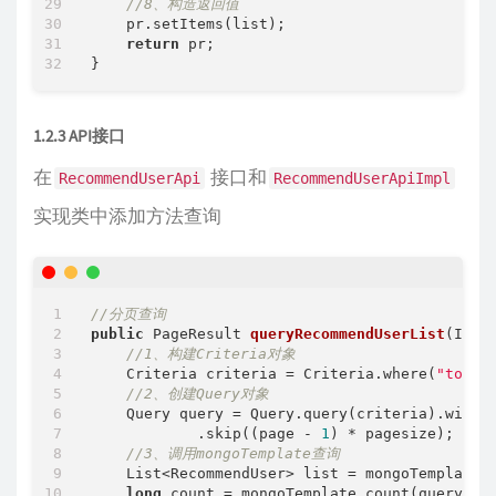
//8、构造返回值
    pr.setItems(list);

return
 pr;

1.2.3 API接口
在
接口和
RecommendUserApi
RecommendUserApiImpl
实现类中添加方法查询
//分页查询
public
 PageResult 
queryRecommendUserList
(Inte
//1、构建Criteria对象
    Criteria criteria = Criteria.where(
"toUse
//2、创建Query对象
    Query query = Query.query(criteria).with(
            .skip((page - 
1
) * pagesize);

//3、调用mongoTemplate查询
    List<RecommendUser> list = mongoTemplate.f
long
 count = mongoTemplate.count(query, Re