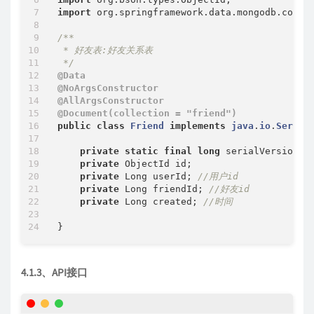
import
 org.springframework.data.mongodb.core.m
/**

 * 好友表:好友关系表

 */
@Data
@NoArgsConstructor
@AllArgsConstructor
@Document(collection = "friend")
public
class
Friend
implements
java
.
io
.
Serial
private
static
final
long
 serialVersionUI
private
 ObjectId id;

private
 Long userId; 
//用户id
private
 Long friendId; 
//好友id
private
 Long created; 
//时间
4.1.3、API接口