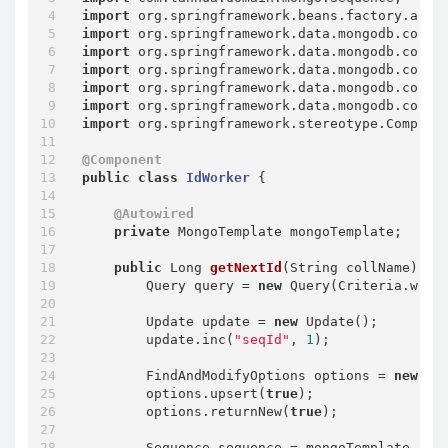
import
import
import
import
import
import
import
 org.springframework.stereotype.Componen
@Component
public
class
IdWorker
{

@Autowired
private
 MongoTemplate mongoTemplate;

public
 Long 
getNextId
(String collName)
{

        Query query = 
new
 Query(Criteria.wher
        Update update = 
new
 Update();

        update.inc(
"seqId"
, 
1
);

        FindAndModifyOptions options = 
new
 Fi
        options.upsert(
true
);

        options.returnNew(
true
);

        Sequence sequence = mongoTemplate.find