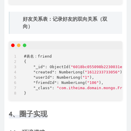
好友关系表：记录好友的双向关系（双
向）
#表名：friend

{

"_id"
: ObjectId(
"6018bc055098b2230031e2da
"created"
: NumberLong(
"1612233733056"
),

"userId"
: NumberLong(
"1"
),

"friendId"
: NumberLong(
"106"
),

"_class"
: 
"com.itheima.domain.mongo.Frien
4、圈子实现