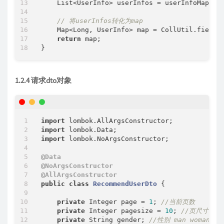
    List<UserInfo> userInfos = userInfoMapper.
// 将userInfos转化为map
    Map<Long, UserInfo> map = CollUtil.fieldV
return
 map;

1.2.4 请求dto对象
import
import
import
 lombok.NoArgsConstructor;

@Data
@NoArgsConstructor
@AllArgsConstructor
public
class
RecommendUserDto
{

private
 Integer page = 
1
; 
//当前页数
private
 Integer pagesize = 
10
; 
//页尺寸
private
 String gender; 
//性别 man woman