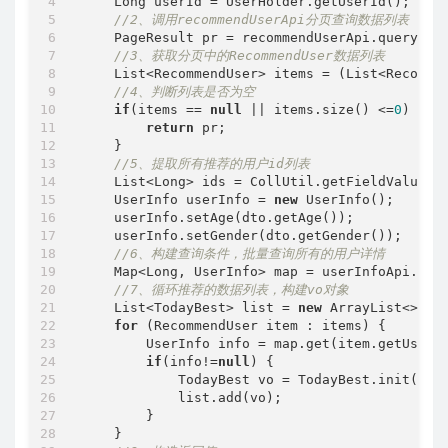
    Long userId = UserHolder.getUserId();

//2、调用recommendUserApi分页查询数据列表（PageR
    PageResult pr = recommendUserApi.queryReco
//3、获取分页中的RecommendUser数据列表
    List<RecommendUser> items = (List<Recommen
//4、判断列表是否为空
if
(items == 
null
 || items.size() <=
0
) {

return
 pr;

    }

//5、提取所有推荐的用户id列表
    List<Long> ids = CollUtil.getFieldValues(
    UserInfo userInfo = 
new
 UserInfo();

    userInfo.setAge(dto.getAge());

    userInfo.setGender(dto.getGender());

//6、构建查询条件，批量查询所有的用户详情
    Map<Long, UserInfo> map = userInfoApi.find
//7、循环推荐的数据列表，构建vo对象
    List<TodayBest> list = 
new
 ArrayList<>();

for
 (RecommendUser item : items) {

        UserInfo info = map.get(item.getUserId
if
(info!=
null
) {

            TodayBest vo = TodayBest.init(info
            list.add(vo);

        }

    }
