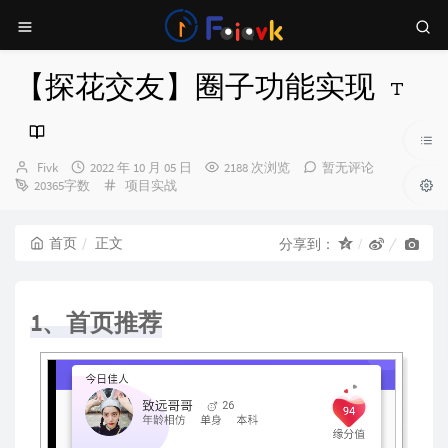
【探花交友】圈子功能实现
博
发
Fivk
2022 年 10 月 05 日
2188 次浏览
暂无评论
主：
布
分
20365字数
项目实战
时
类：
间：
首页
正文
分享到：
1、首页推荐