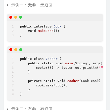
示例一：无参、无返回
public
interface
Cook
{

void
makeFood
()
;

public
class
Cooker
{

public
static
void
main
(String[] args)
{

        cooker(() -> System.out.println(
"干饭
    }

private
static
void
cooker
(Cook cook)
{

        cook.makeFood();

    }

示例二：有参、有返回