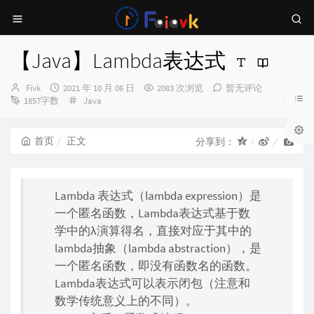
【Java】Lambda表达式
博
发
Fivk
2021 年 10 月 06 日
2083 次浏览
暂无评论
主：
布
分
1857字数
Java
时
类：
间：
首页
正文
分享到：
Lambda 表达式（lambda expression）是
一个匿名函数，Lambda表达式基于数
学中的λ演算得名，直接对应于其中的
lambda抽象（lambda abstraction），是
一个匿名函数，即没有函数名的函数。
Lambda表达式可以表示闭包（注意和
数学传统意义上的不同）。