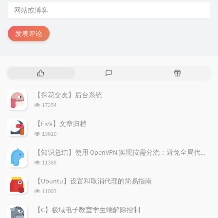
发表评论
热
最
随
门
新
机
文
评
文
【探花交友】后台系统
章
论
章
浏
17254
览
次
【Fivk】文章归档
数:
浏
13610
览
次
【知识总结】使用 OpenVPN 实现按需分流：避免全局代理泄露隐私
数:
浏
11388
览
次
【Ubuntu】设置和取消代理的简易指南
数:
浏
11003
览
次
【C】极域电子教室学生端解除控制
数: