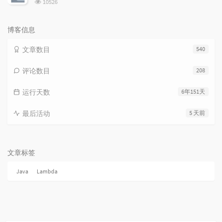
浏
10526
览
次
数:
博客信息
文章数目
540
评论数目
208
运行天数
6年151天
最后活动
5 天前
文章标签
Java
Lambda