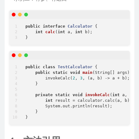
public
interface
Calculator
{

int
calc
(
int
 a, 
int
 b)
;

public
class
TestCalculator
{

public
static
void
main
(String[] args)
{

        invokeCalc(
2
, 
3
, (a, b) -> a + b);

    }

private
static
void
invokeCalc
(
int
 a, 
int
int
 result = calculator.calc(a, b);

        System.out.println(result);

    }
