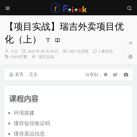
【项目实战】瑞吉外卖项目优
化（上）
博
发
Fivk
2022 年 08 月 04 日
2057 次浏览
1 条评论
主：
布
分
21679字数
项目实战
时
类：
间：
首页
正文
分享到：
课程内容
环境搭建
缓存短信验证码
缓存菜品信息