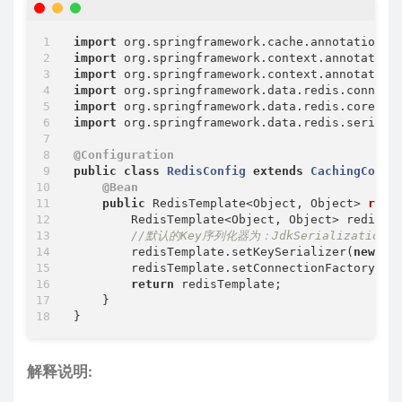
import
import
import
import
import
import
 org.springframework.data.redis.serializ
@Configuration
public
class
RedisConfig
extends
CachingConfi
@Bean
public
 RedisTemplate<Object, Object> 
redi
        RedisTemplate<Object, Object> redisTe
//默认的Key序列化器为：JdkSerializationRed
        redisTemplate.setKeySerializer(
new
 St
        redisTemplate.setConnectionFactory(con
return
 redisTemplate;

    }

解释说明: