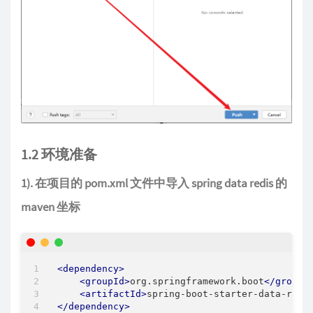
1.2 环境准备
1). 在项目的 pom.xml 文件中导入 spring data redis 的
maven 坐标
<
dependency
>
<
groupId
>
org.springframework.boot
</
groupI
<
artifactId
>
spring-boot-starter-data-redi
</
dependency
>