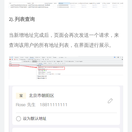
     * 查询指定用户的全部地址

     */
@GetMapping("/list")
2). 列表查询
public
 R<List<AddressBook>> list(AddressBo
        addressBook.setUserId(BaseContext.getC
        log.info(
"addressBook:{}"
, addressBook
当新增地址完成后，页面会再次发送一个请求，来
//条件构造器
查询该用户的所有地址列表，在界面进行展示。
        LambdaQueryWrapper<AddressBook> query
        queryWrapper.eq(
null
 != addressBook.g
        queryWrapper.orderByDesc(AddressBook::
//SQL:select * from address_book wher
return
 R.success(addressBookService.li
    }
