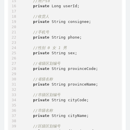
//用户id
private
 Long userId;

//收货人
private
 String consignee;

//手机号
private
 String phone;

//性别 0 女 1 男
private
 String sex;

//省级区划编号
private
 String provinceCode;

//省级名称
private
 String provinceName;

//市级区划编号
private
 String cityCode;

//市级名称
private
 String cityName;

//区级区划编号