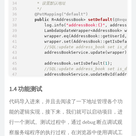
     * 设置默认地址

     */
@PutMapping("default")
public
 R<AddressBook> 
setDefault
(
@Request
        log.info(
"addressBook:{}"
, addressBook
        LambdaUpdateWrapper<AddressBook> wrap
        wrapper.eq(AddressBook::getUserId, Bas
        wrapper.set(AddressBook::getIsDefault
//SQL:update address_book set is_defa
        addressBookService.update(wrapper);

        addressBook.setIsDefault(
1
);

//SQL:update address_book set is_defa
        addressBookService.updateById(addressB
return
 R.success(addressBook);

    }

1.4 功能测试
/**

代码导入进来，并且去阅读了一下地址管理各个功
     * 根据id查询地址

     */
能的逻辑实现，接下来，我们就可以启动项目，进
@GetMapping("/{id}")
public
 R 
get
(
@PathVariable
 Long id)
{

行一个测试。测试过程中，通过 debug 断点调试观
        AddressBook addressBook = addressBookS
if
 (addressBook != 
null
) {

察服务端程序的执行过程，在浏览器中使用调试工
return
 R.success(addressBook);
