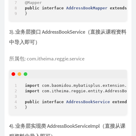
@Mapper
//修改人
public
interface
AddressBookMapper
extends
Ba
@TableField(fill = FieldFill.INSERT_UPDAT
private
 Long updateUser;

//是否删除
3). 业务层接口 AddressBookService（直接从课程资料
private
 Integer isDeleted;

中导入即可）
所属包: com.itheima.reggie.service
import
import
 com.itheima.reggie.entity.AddressBook;

public
interface
AddressBookService
extends
I
4). 业务层实现类 AddressBookServiceImpl（直接从课